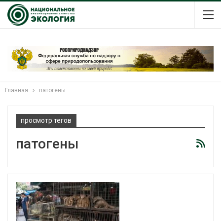
Главная
патогены
просмотр тегов
патогены