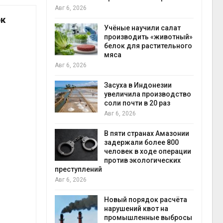
на с
Авг 6, 2026
Авг 6
ок
провинции
Учёные научили салат
 паводков
производить «животный»
 более 140
белок для растительного
мяса
Авг 6, 2026
илл
Засуха в Индонезии
увеличила производство
и для сбора
соли почти в 20 раз
Авг 6, 2026
Авг 6
В пяти странах Амазонии
ложили
задержали более 800
ьевую воду
человек в ходе операции
 помощью
против экологических
преступлений
Авг 6, 2026
«Экопульс»
Новый порядок расчёта
я мусорных
нарушений квот на
устят в
промышленные выбросы