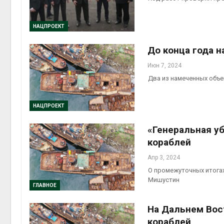
НАЦПРОЕКТ
До конца года 
Июн 7, 2024
Два из намеченных объ
НАЦПРОЕКТ
«Генеральная у
кораблей
Апр 3, 2024
О промежуточных итога
Мишустин
ГЛАВНОЕ
На Дальнем Вос
кораблей