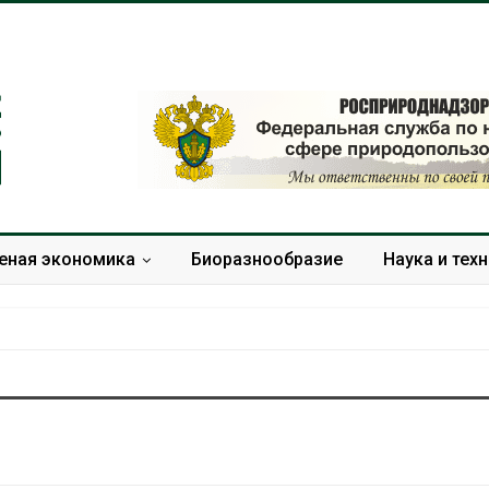
еная экономика
Биоразнообразие
Наука и тех
В Домодедове
Панамский ка
ликвидируют
ограничивает
последствия разлива
судов из-за 
химикатов после пожара
пресной вод