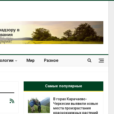
нологии
Мир
Разное
Самые популярные
нал вновь
В горах Карачаево-
 загрузку
Черкесии выявили новые
дефицита
места произрастания
ы
краснокнижных растений