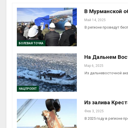
на скл
Авг 6, 2
В Мурманской о
Май 14, 2025
В регионе проведут бес
БОЛЕВАЯ ТОЧКА
На Дальнем Вос
Мар 6, 2025
Авг 6, 2
Из дальневосточной ак
НАЦПРОЕКТ
Из залива Крест
Фев 3, 2025
В 2025 году в регионе 