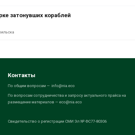
рке затонувших кораблей
рильска
Контакты
По общим вопросам — info@nia.eco
По вопросам сотрудничества и запросу актуального прайса на
размещение материалов — eco@nia.eco
Свидетельство о регистрации СМИ Эл № ФС77-80306