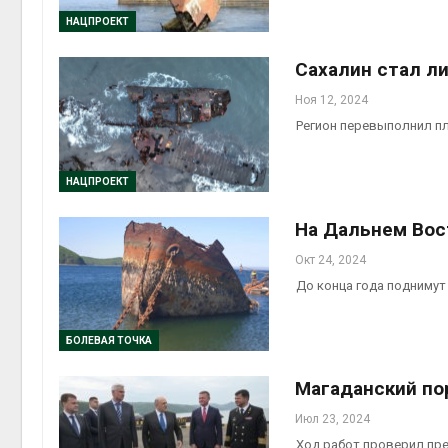
Авг 5, 2
НАЦПРОЕКТ
Сахалин стал л
Ноя 12, 2024
Авг 5, 2
Регион перевыполнил пл
НАЦПРОЕКТ
На Дальнем Вост
Окт 24, 2024
До конца года поднимут
БОЛЕВАЯ ТОЧКА
Магаданский пор
Июл 23, 2024
Ход работ проверил пр