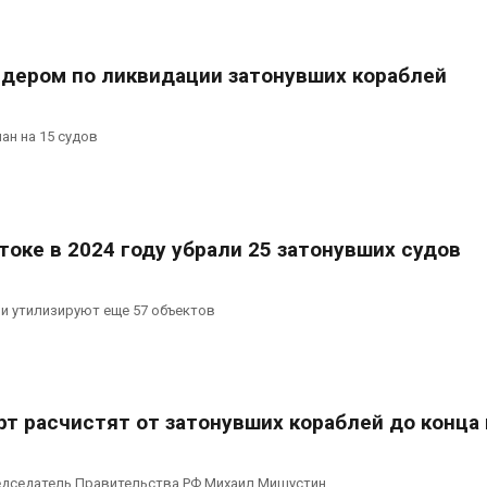
сентябре
026
Авг 6, 2026
Суд запретил
идером по ликвидации затонувших кораблей
использовать
Европа теряе
крокодилов для охраны
больше лесн
израильской тюрьмы
биомассы из-з
вредителей и
026
ан на 15 судов
Авг 6, 2026
оке в 2024 году убрали 25 затонувших судов
 и утилизируют еще 57 объектов
т расчистят от затонувших кораблей до конца 
едседатель Правительства РФ Михаил Мишустин