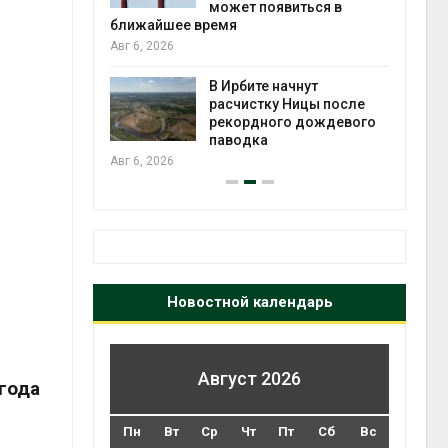
может появиться в
Авг 5
ближайшее время
Авг 6, 2026
т всё
ой
В Ирбите начнут
а засух,
расчистку Ницы после
 рубок
рекордного дождевого
Авг 5
паводка
Авг 6, 2026
Новостной календарь
Август 2026
года
Пн
Вт
Ср
Чт
Пт
Сб
Вс