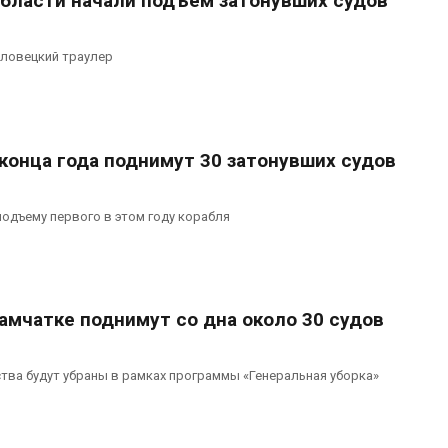
области начали подъем затонувших судов
оловецкий траулер
конца года поднимут 30 затонувших судов
подъему первого в этом году корабля
Камчатке поднимут со дна около 30 судов
ва будут убраны в рамках программы «Генеральная уборка»