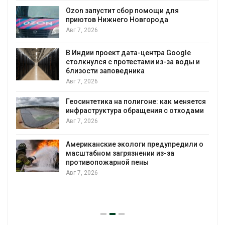
А
Ozon запустит сбор помощи для
приютов Нижнего Новгорода
к
Авг 7, 2026
В Индии проект дата-центра Google
столкнулся с протестами из-за воды и
А
близости заповедника
Авг 7, 2026
Геосинтетика на полигоне: как меняется
инфраструктура обращения с отходами
Авг 7, 2026
Американские экологи предупредили о
масштабном загрязнении из-за
противопожарной пены
Авг 7, 2026