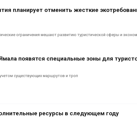
сентябре
026
тия планирует отменить жесткие экотребован
Авг 6, 2026
Суд запретил
использовать
Европа теряе
крокодилов для охраны
больше лесн
израильской тюрьмы
биомассы из-з
ические ограничения мешают развитию туристической сферы и эконом
вредителей и
026
Авг 6, 2026
 Ямала появятся специальные зоны для турист
 учетом существующих маршрутов и троп
олнительные ресурсы в следующем году