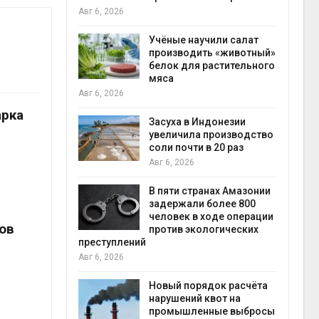
на с
Авг 6, 2026
Авг 6
провинции
Учёные научили салат
 паводков
производить «животный»
 более 140
белок для растительного
мяса
Авг 6, 2026
арка
илл
Засуха в Индонезии
увеличила производство
и для сбора
соли почти в 20 раз
Авг 6, 2026
Авг 6
В пяти странах Амазонии
ложили
задержали более 800
ьевую воду
человек в ходе операции
ов
 помощью
против экологических
преступлений
Авг 6, 2026
«Экопульс»
Новый порядок расчёта
я мусорных
нарушений квот на
устят в
промышленные выбросы