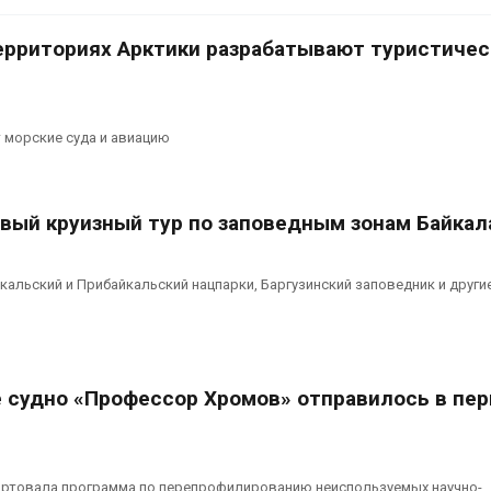
ерриториях Арктики разрабатывают туристичес
 морские суда и авиацию
вый круизный тур по заповедным зонам Байкал
кальский и Прибайкальский нацпарки, Баргузинский заповедник и други
 судно «Профессор Хромов» отправилось в пе
артовала программа по перепрофилированию неиспользуемых научно-