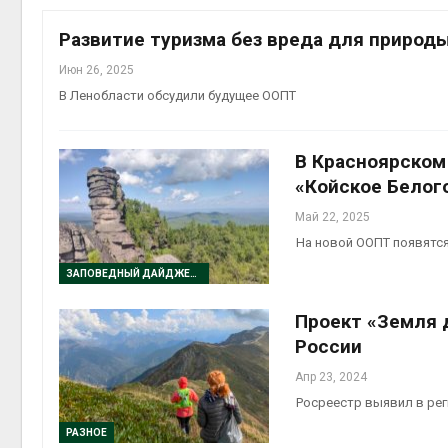
на скл
Авг 6, 2
Развитие туризма без вреда для природ
Июн 26, 2025
В Ленобласти обсудили будущее ООПТ
В Красноярском
«Койское Белог
Май 22, 2025
На новой ООПТ появятся
Авг 6, 2
ЗАПОВЕДНЫЙ ДАЙДЖЕСТ
Проект «Земля д
России
Апр 23, 2024
Росреестр выявил в рег
РАЗНОЕ