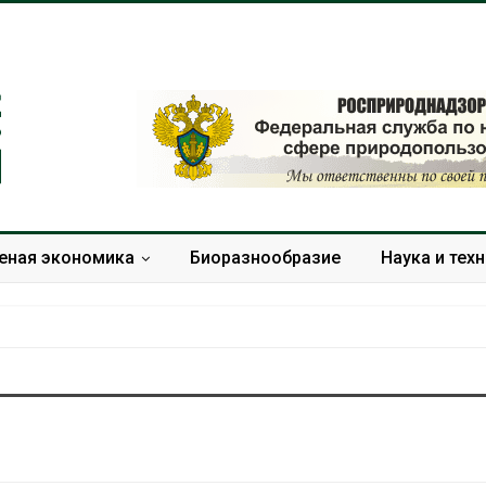
еная экономика
Биоразнообразие
Наука и тех
В Домодедове
Панамский ка
ликвидируют
ограничивает
последствия разлива
судов из-за 
химикатов после пожара
пресной вод