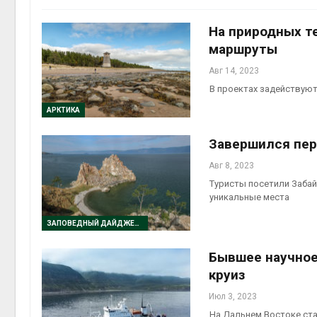
На природных т
маршруты
Авг 14, 2023
В проектах задействуют
АРКТИКА
Завершился пер
Авг 8, 2023
Туристы посетили Забай
уникальные места
ЗАПОВЕДНЫЙ ДАЙДЖЕСТ
Бывшее научное
круиз
Июл 3, 2023
На Дальнем Востоке ст