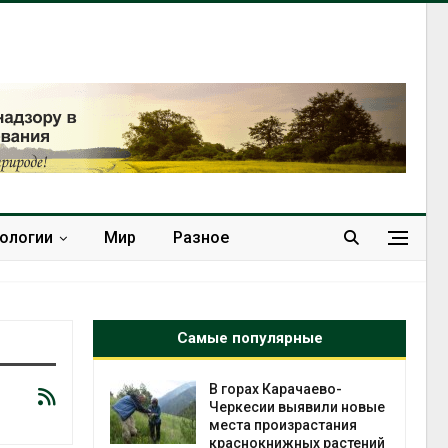
нологии
Мир
Разное
Самые популярные
нал вновь
В горах Карачаево-
 загрузку
Черкесии выявили новые
дефицита
места произрастания
ы
краснокнижных растений