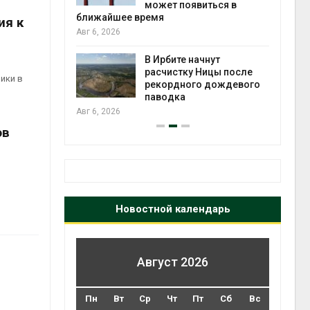
может появиться в
Авг 5
ближайшее время
ия к
Авг 6, 2026
т всё
ой
В Ирбите начнут
а засух,
расчистку Ницы после
ики в
 рубок
рекордного дождевого
Авг 5
паводка
Авг 6, 2026
ов
Новостной календарь
Август 2026
Пн
Вт
Ср
Чт
Пт
Сб
Вс