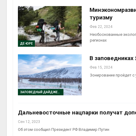
Авг 5, 2
Минэкономразви
туризму
Фев 22, 2024
Необоснованные эколог
Авг 5, 2
регионах
ДЕ-ЮРЕ
В заповедниках
Фев 15, 2024
Зонирование пройдет с
ЗАПОВЕДНЫЙ ДАЙДЖЕСТ
Дальневосточные нацпарки получат доп
Сен 12, 2023
Об этом сообщил Президент РФ Владимир Путин