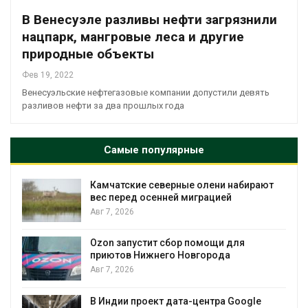
В Венесуэле разливы нефти загрязнили
нацпарк, мангровые леса и другие
природные объекты
Фев 19, 2022
Венесуэльские нефтегазовые компании допустили девять
разливов нефти за два прошлых года
Самые популярные
Камчатские северные олени набирают
и
вес перед осенней миграцией
Авг 7, 2026
А
Ozon запустит сбор помощи для
к
приютов Нижнего Новгорода
Авг 7, 2026
В Индии проект дата-центра Google