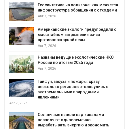
Минприроды потреб
а полигоне: как меняется
строительство мусо
а обращения с отходами
уборку контейнерн
Авг 7, 2026
экологи предупредили о
Панамский канал вн
грязнении из-за
загрузку судов из-з
ной пены
воды
Авг 6, 2026
ие экологические НКО
В китайской провинц
ам 2025 года
паводков эвакуиров
человек
Авг 6, 2026
 и пожары: сразу
МЕГА и ВкусВилл ус
ионов столкнулись с
экообменники для с
ми природными
Авг 6, 2026
Учёные предложили
ели над каналами
воду из воздуха с 
новременно
Авг 6, 2026
энергию и экономить