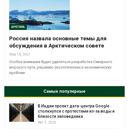
АРКТИКА
Россия назвала основные темы для
обсуждения в Арктическом совете
Фев 18, 2021
Особое внимание будет уделяться разработке Северного
морского пути, решению экологических и экономических
проблем.
Самые популярные
т дата-центра Google
Дождевая вода с к
ротестами из-за воды и
городам переживат
ведника
Авг 7, 2026