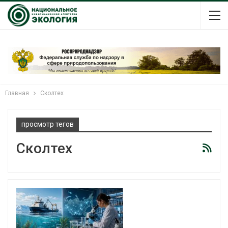
Главная
Сколтех
просмотр тегов
Сколтех