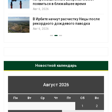
Авг 5, 2026
Суд запретил использовать крокодилов
для охраны израильской тюрьмы
е
Авг 5, 2026
Новостной календарь
Август 2026
Пн
Вт
Ср
Чт
Пт
Сб
Вс
1
2