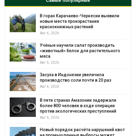
Самые популярные
В Домодедове ликвидируют
последствия разлива химикатов после
пожара на складе
Авг 6, 2026
Изменение климата меняет ареалы
о
бабочек по всему миру
Авг 6, 2026
В Австралии снизят стоимость
установки солнечных панелей для
бизнеса
Авг 6, 2026
Москвариум отметит 11-летие
трёхдневным фестивалем
Авг 5, 2026
В Кении противников строительства АЭС
вот
проверяют по статье о терроризме