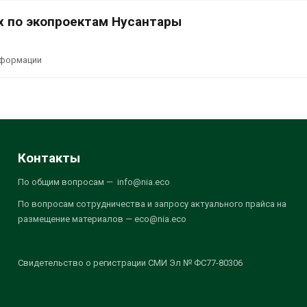
х по экопроектам Нусантары
нформации
Контакты
По общим вопросам — info@nia.eco
По вопросам сотрудничества и запросу актуального прайса на
размещение материалов — eco@nia.eco
Свидетельство о регистрации СМИ Эл № ФС77-80306