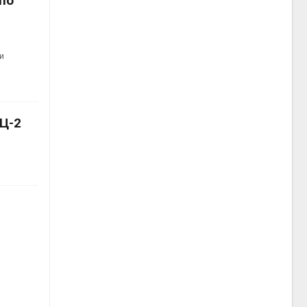
по
и
ЭЦ-2