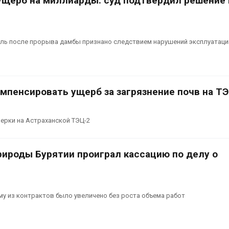
ущерб на миллиарды: суд подтвердил решение 
ель после прорыва дамбы признано следствием нарушений эксплуатаци
мпенсировать ущерб за загрязнение почв на Т
верки на Астраханской ТЭЦ-2
рироды Бурятии проиграл кассацию по делу о
у из контрактов было увеличено без роста объема работ