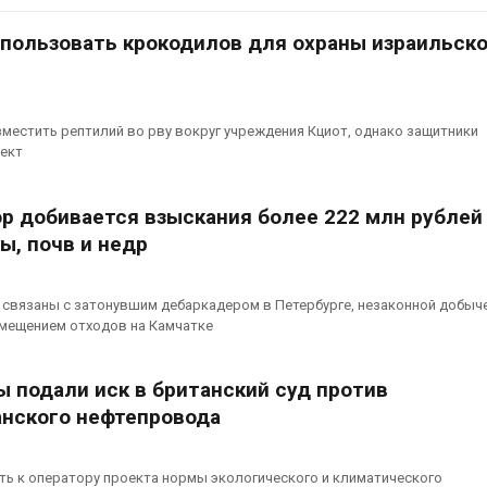
аде
Авг 6, 2026
026
спользовать крокодилов для охраны израильск
В китайской 
Изменение климата
Шэньси из-за
меняет ареалы бабочек
эвакуировали
по всему миру
тыс. человек
местить рептилий во рву вокруг учреждения Кциот, однако защитники
Авг 6, 2026
Авг 6, 2026
ект
В Австралии снизят
МЕГА и ВкусВ
стоимость установки
установили
р добивается взыскания более 222 млн рублей 
солнечных панелей для
экообменник
ы, почв и недр
бизнеса
вторсырья
026
Авг 6, 2026
связаны с затонувшим дебаркадером в Петербурге, незаконной добыче
Москвариум отметит 11-
Учёные пред
змещением отходов на Камчатке
летие трёхдневным
получать пит
фестивалем
из воздуха с
ветра
Авг 5, 2026
 подали иск в британский суд против
Авг 6, 2026
нского нефтепровода
В Кении противников
строительства АЭС
Приложение 
проверяют по статье о
для контрол
терроризме
площадок зап
ь к оператору проекта нормы экологического и климатического