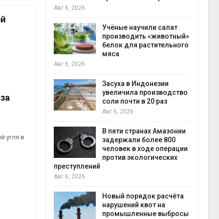
на с
Авг 6, 2026
Авг 6
ой
провинции
Учёные научили салат
 паводков
производить «животный»
 более 140
белок для растительного
мяса
Авг 6, 2026
илл
Засуха в Индонезии
увеличила производство
за
и для сбора
соли почти в 20 раз
Авг 6, 2026
Авг 6
В пяти странах Амазонии
й угля в
ложили
задержали более 800
ьевую воду
человек в ходе операции
 помощью
против экологических
преступлений
Авг 6, 2026
«Экопульс»
Новый порядок расчёта
я мусорных
нарушений квот на
устят в
промышленные выбросы