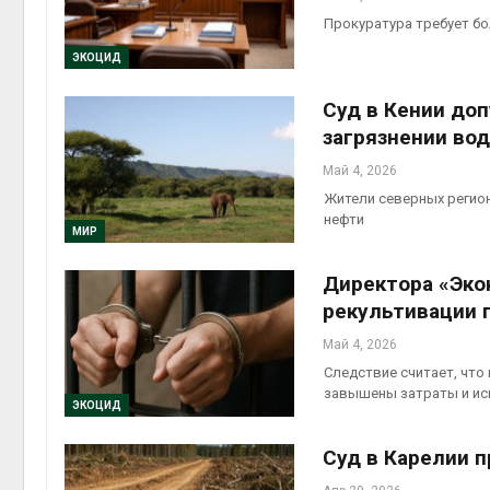
Прокуратура требует бо
ЭКОЦИД
Суд в Кении доп
загрязнении во
Май 4, 2026
Жители северных регио
нефти
МИР
Директора «Эко
рекультивации 
Май 4, 2026
Следствие считает, что
завышены затраты и ис
ЭКОЦИД
Суд в Карелии 