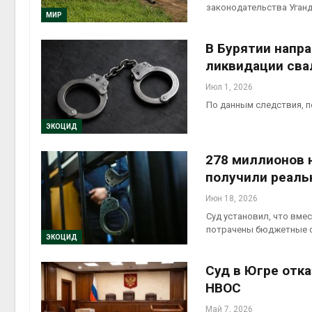
законодательства Уган
Авг 5, 2
МИР
В Бурятии напра
ликвидации сва
Авг 5, 2
Июл 1, 2026
По данным следствия, 
ЭКОЦИД
278 миллионов 
получили реаль
Июн 18, 2026
Суд установил, что вме
потрачены бюджетные с
ЭКОЦИД
Суд в Югре отка
НВОС
Май 7, 2026