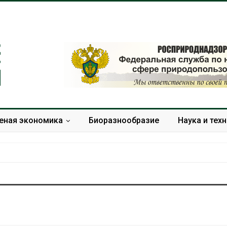
еная экономика
Биоразнообразие
Наука и тех
В Домодедове
Панамский ка
ликвидируют
ограничивает
последствия разлива
судов из-за 
химикатов после пожара
пресной вод