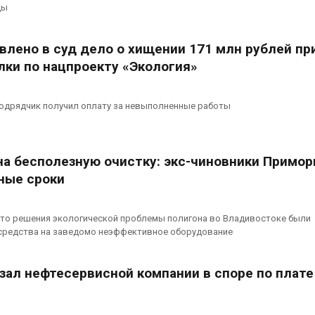
сентябре
ды
026
Авг 6, 2026
Суд запретил
влено в суд дело о хищении 171 млн рублей пр
использовать
Европа теряе
крокодилов для охраны
больше лесн
лки по нацпроекту «Экология»
израильской тюрьмы
биомассы из-з
вредителей и
026
Авг 6, 2026
подрядчик получил оплату за невыполненные работы
на бесполезную очистку: экс-чиновники Примор
ные сроки
сто решения экологической проблемы полигона во Владивостоке были
редства на заведомо неэффективное оборудование
зал нефтесервисной компании в споре по плате