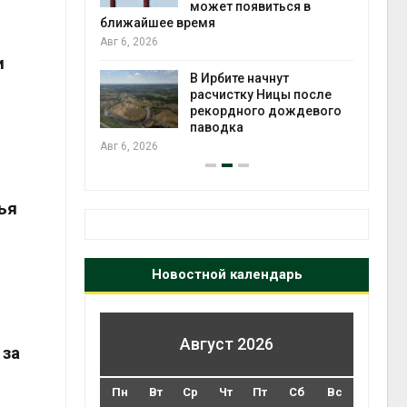
может появиться в
Авг 5
ближайшее время
Авг 6, 2026
и
т всё
ой
В Ирбите начнут
а засух,
расчистку Ницы после
 рубок
рекордного дождевого
Авг 5
паводка
Авг 6, 2026
ья
Новостной календарь
Август 2026
 за
Пн
Вт
Ср
Чт
Пт
Сб
Вс