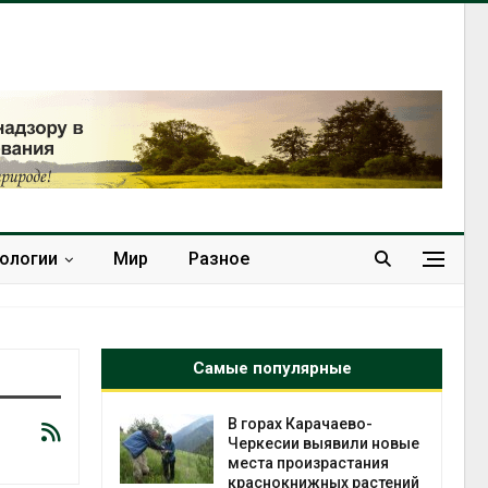
нологии
Мир
Разное
Самые популярные
нал вновь
В горах Карачаево-
 загрузку
Черкесии выявили новые
дефицита
места произрастания
ы
краснокнижных растений