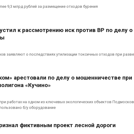
лее 9,3 млрд рублей за размещение отходов бурения
устил к рассмотрению иск против BP по делу о
ды
нов заявляют о последствиях утилизации токсичных отходов при разв
ком» арестовали по делу о мошенничестве при
полигона «Кучино»
 при работах на одном из ключевых экологических объектов Подмоско
пользовано б/у оборудование
признал фиктивным проект лесной дороги