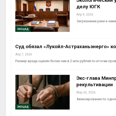
Экологический 
делу ЮГК
Апр 9, 2026
Загрязнение реки и зем
ЭКОЦИД
Суд обязал «Лукойл-Астраханьэнерго» ко
Апр 7, 2026
Размер вреда оценён более чем в 2 млн рублей по итогам про
Экс-глава Минп
рекультивации
Мар 26, 2026
Авансирование по одном
ЭКОЦИД