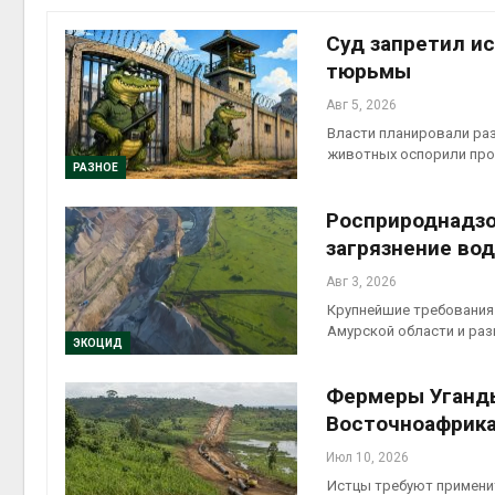
на скл
Авг 6, 2
Суд запретил и
тюрьмы
Авг 5, 2026
Власти планировали раз
животных оспорили про
РАЗНОЕ
Росприроднадзо
загрязнение вод
Авг 6, 2
Авг 3, 2026
Крупнейшие требования 
Амурской области и ра
ЭКОЦИД
Фермеры Уганды
Восточноафрика
Июл 10, 2026
Истцы требуют применит