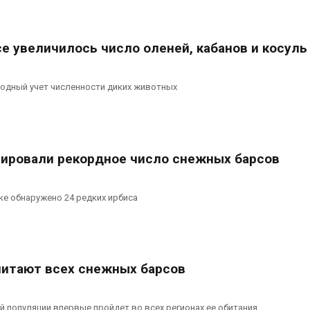
сентябре
026
Авг 6, 2026
Суд запретил
е увеличилось число оленей, кабанов и косуль
использовать
Европа теряе
крокодилов для охраны
больше лесн
израильской тюрьмы
биомассы из-з
вредителей и
026
годный учет численности диких животных
Авг 6, 2026
сировали рекордное число снежных барсов
е обнаружено 24 редких ирбиса
читают всех снежных барсов
 популяции впервые пройдет во всех регионах ее обитания