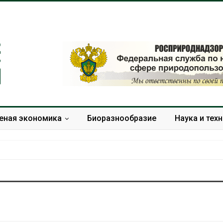
еная экономика
Биоразнообразие
Наука и тех
В Домодедове
Панамский ка
ликвидируют
ограничивает
последствия разлива
судов из-за 
химикатов после пожара
пресной вод