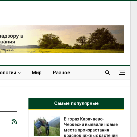
нологии
Мир
Разное
Самые популярные
нал вновь
В горах Карачаево-
 загрузку
Черкесии выявили новые
дефицита
места произрастания
ы
краснокнижных растений