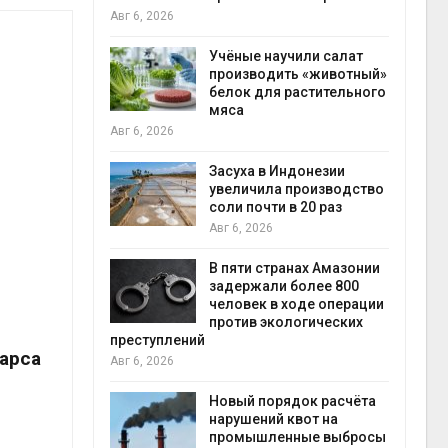
на с
Авг 6, 2026
Авг 6
провинции
Учёные научили салат
 паводков
производить «животный»
 более 140
белок для растительного
мяса
Авг 6, 2026
илл
Засуха в Индонезии
увеличила производство
и для сбора
соли почти в 20 раз
Авг 6, 2026
Авг 6
В пяти странах Амазонии
ложили
задержали более 800
ьевую воду
человек в ходе операции
 помощью
против экологических
преступлений
барса
Авг 6, 2026
«Экопульс»
Новый порядок расчёта
я мусорных
нарушений квот на
устят в
промышленные выбросы