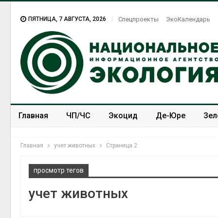
ПЯТНИЦА, 7 АВГУСТА, 2026
Спецпроекты
ЭкоКалендарь
Главная
ЧП/ЧС
Экоцид
Де-Юре
Зел
Спецпроекты
ЭкоЗОЖ
Главная
учет животных
Страница 2
просмотр тегов
учет животных