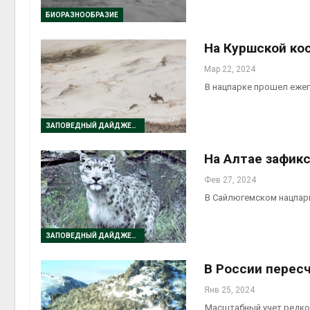
Авг 5, 2
БИОРАЗНООБРАЗИЕ
На Куршской кос
Мар 22, 2024
Авг 5, 2
В нацпарке прошел еже
ЗАПОВЕДНЫЙ ДАЙДЖЕСТ
На Алтае зафик
Фев 27, 2024
В Сайлюгемском нацпарк
ЗАПОВЕДНЫЙ ДАЙДЖЕСТ
В России перес
Янв 25, 2024
Масштабный учет редкой