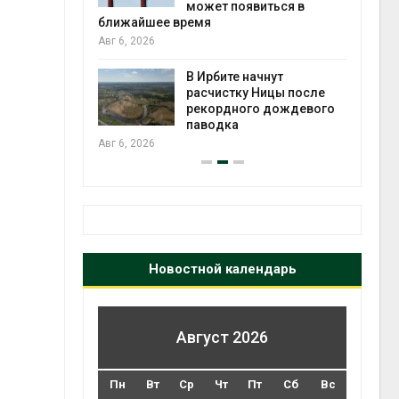
может появиться в
Авг 5
ближайшее время
Авг 6, 2026
т всё
ой
В Ирбите начнут
а засух,
расчистку Ницы после
 рубок
рекордного дождевого
Авг 5
паводка
Авг 6, 2026
Новостной календарь
Август 2026
Пн
Вт
Ср
Чт
Пт
Сб
Вс