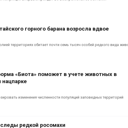
тайского горного барана возросла вдвое
олией территориях обитает почти семь тысяч особей редкого вида жив
орма «Биота» поможет в учете животных в
 нацпарке
озировать изменения численности популяций заповедных территорий
 следы редкой росомахи