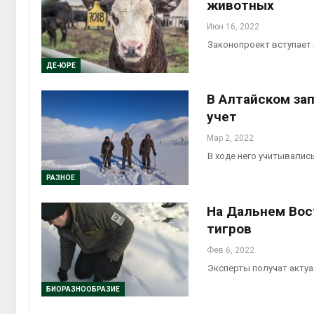
животных
Июн 16, 2022
Законопроект вступает в
ДЕ-ЮРЕ
В Алтайском за
учет
Мар 2, 2022
В ходе него учитывалис
РАЗНОЕ
На Дальнем Вос
тигров
Фев 6, 2022
Эксперты получат акту
БИОРАЗНООБРАЗИЕ