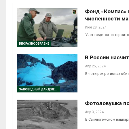
на скл
Авг 6, 2
Фонд «Компас» 
численности ма
Июн 28, 2024
Учет ведется на террит
БИОРАЗНООБРАЗИЕ
В России насчи
Апр 25, 2024
Авг 6, 2
В четырех регионах оби
ЗАПОВЕДНЫЙ ДАЙДЖЕСТ
Фотоловушка под
Апр 3, 2024
В Сайлюгемском нацпар