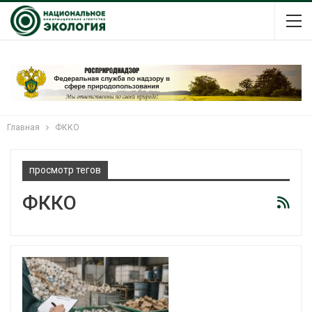
Главная
ФККО
просмотр тегов
ФККО