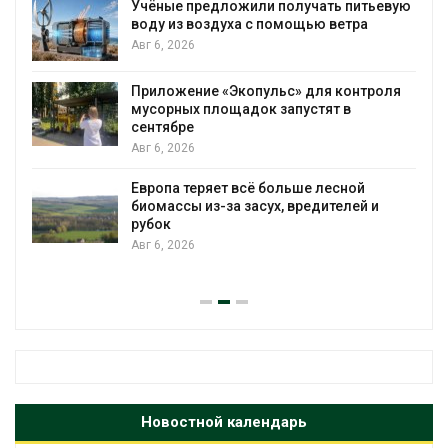
Учёные предложили получать питьевую
В
воду из воздуха с помощью ветра
б
п
Авг 6, 2026
А
Приложение «Экопульс» для контроля
Н
мусорных площадок запустят в
сентябре
п
Авг 6, 2026
А
Европа теряет всё больше лесной
В
биомассы из-за засух, вредителей и
р
рубок
А
Авг 6, 2026
Новостной календарь