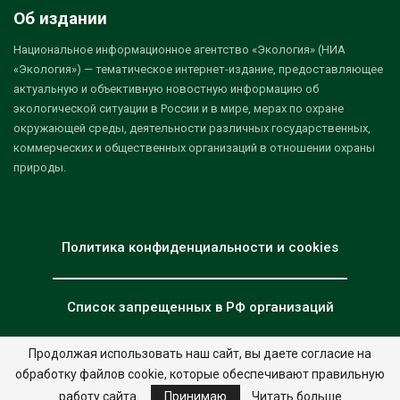
Об издании
Национальное информационное агентство «Экология» (НИА
«Экология») — тематическое интернет-издание, предоставляющее
актуальную и объективную новостную информацию об
экологической ситуации в России и в мире, мерах по охране
окружающей среды, деятельности различных государственных,
коммерческих и общественных организаций в отношении охраны
природы.
Политика конфиденциальности и cookies
Список запрещенных в РФ организаций
Продолжая использовать наш сайт, вы даете согласие на
обработку файлов cookie, которые обеспечивают правильную
© 2026 - НИА "Экология". Все права защищены.
Дизайн:
nia.eco
работу сайта.
Принимаю
Читать больше