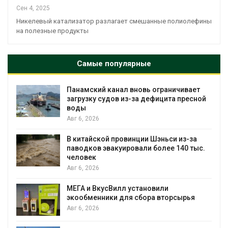
Сен 4, 2025
Никелевый катализатор разлагает смешанные полиолефины
на полезные продукты
Самые популярные
Панамский канал вновь ограничивает
В
загрузку судов из-за дефицита пресной
н
воды
к
Авг 6, 2026
А
В китайской провинции Шэньси из-за
У
паводков эвакуировали более 140 тыс.
«
человек
Авг 6, 2026
А
МЕГА и ВкусВилл установили
З
экообменники для сбора вторсырья
п
Авг 6, 2026
А