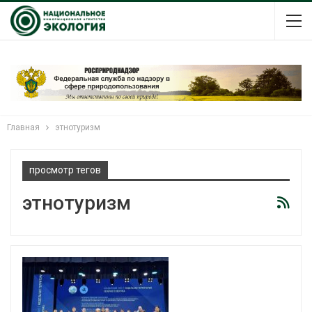
Главная
этнотуризм
просмотр тегов
этнотуризм