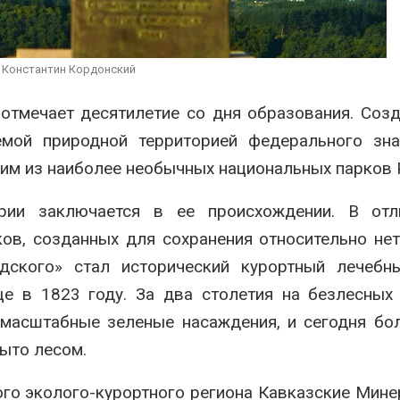
отслеживать
солнечных п
перемещения
бизнеса
енных соколов-балобанов
Авг 6, 2026
026
 Константин Кордонский
Москвариум о
Минприроды утвердило
летие трёхд
единую систему
фестивалем
отмечает десятилетие со дня образования. Соз
мониторинга и оценки
Авг 5, 2026
емой природной территорией федерального зна
нагрузки на Байкал
026
ним из наиболее необычных национальных парков 
ории заключается в ее происхождении. В отл
ов, созданных для сохранения относительно не
дского» стал исторический курортный лечебны
е в 1823 году. За два столетия на безлесных
масштабные зеленые насаждения, и сегодня бо
рыто лесом.
го эколого-курортного региона Кавказские Мин