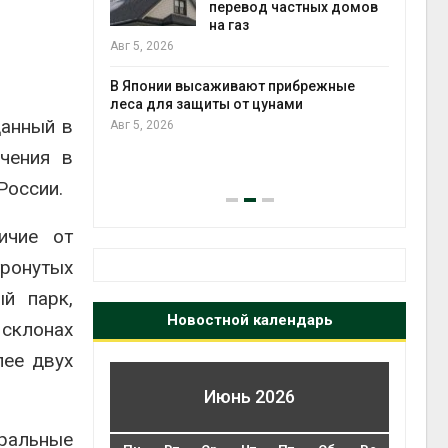
анелей для
перевод частных домов
на газ
выпу
Авг 5, 2026
Авг 5
тметит 11-
В Японии высаживают прибрежные
невным
леса для защиты от цунами
данный в
Авг 5, 2026
чения в
Авг 5
России.
ичие от
тронутых
й парк,
Новостной календарь
 склонах
лее двух
Июнь 2026
еральные