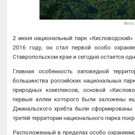
выпущ
Авг 5, 2
Фото:
2 июня национальный парк «Кисловодский» 
2016 году, он стал первой особо охраня
Авг 5, 2
Ставропольском крае и сегодня остается од
Главная особенность заповедной террит
большинства российских национальных парк
природных комплексов, основой «Кислово
первые аллеи которого были заложены ещ
Джинальского хребта были сформированы 
третей территории национального парка пок
Расположенный в пределах особо охраняемо