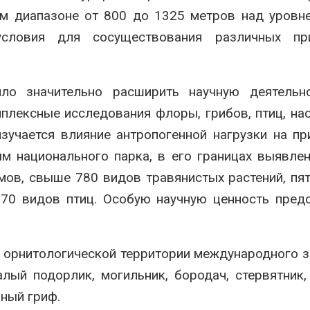
м диапазоне от 800 до 1325 метров над уровн
условия для сосуществования различных пр
ло значительно расширить научную деятельно
плексные исследования флоры, грибов, птиц, на
зучается влияние антропогенной нагрузки на п
м национального парка, в его границах выявле
мов, свыше 780 видов травянистых растений, пя
170 видов птиц. Особую научную ценность пред
 орнитологической территории международного з
лый подорлик, могильник, бородач, стервятник,
рный гриф.