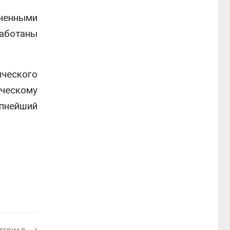
ченными
работаны
ического
ческому
пнейший