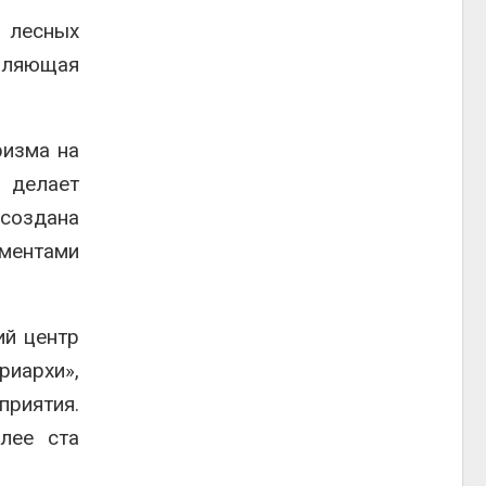
 лесных
оляющая
ризма на
 делает
создана
ементами
ий центр
иархи»,
приятия.
лее ста