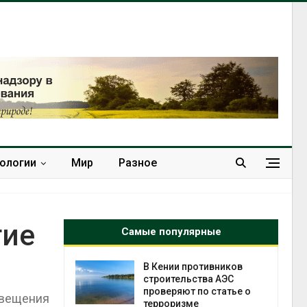
нологии
Мир
Разное
тие
Самые популярные
ок расчёта
В Кении противников
от на
строительства АЭС
ые выбросы
проверяют по статье о
свещения
ься в
терроризме