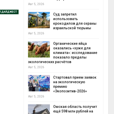
Авг 5, 2026
Авг 5
Й ДАЙДЖЕСТ
Суд запретил
ут
использовать
цы после
крокодилов для охраны
дождевого
израильской тюрьмы
гидр
Авг 5, 2026
Авг 5
Органические яйца
ве
оказались «хуже для
климата»: исследование
разлива
показало пределы
осле пожара
экологических расчётов
отхо
Авг 5, 2026
Авг 5
Стартовал прием заявок
лимата
на экологическую
ы бабочек
премию
у
«Экопозитив-2026»
Авг 5, 2026
снизят
Омская область получит
тановки
ещё 598 млн рублей на