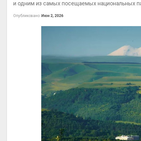
и одним из самых посещаемых национальных п
Авг 5, 2
Опубликовано
Июн 2, 2026
гидрот
Авг 5, 2
отход
Авг 5, 2