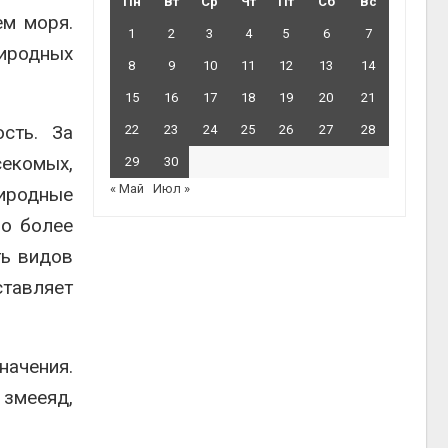
Пн
Вт
Ср
Чт
Пт
Сб
Вс
ем моря.
1
2
3
4
5
6
7
иродных
8
9
10
11
12
13
14
15
16
17
18
19
20
21
сть. За
22
23
24
25
26
27
28
секомых,
29
30
« Май
Июл »
риродные
но более
ть видов
ставляет
начения.
 змееяд,