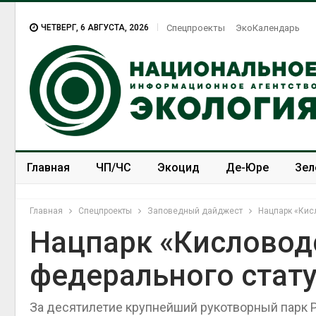
ЧЕТВЕРГ, 6 АВГУСТА, 2026
Спецпроекты
ЭкоКалендарь
Главная
ЧП/ЧС
Экоцид
Де-Юре
Зел
Спецпроекты
ЭкоЗОЖ
Главная
Спецпроекты
Заповедный дайджест
Нацпарк «Кис
Нацпарк «Кисловод
федерального стат
За десятилетие крупнейший рукотворный парк 