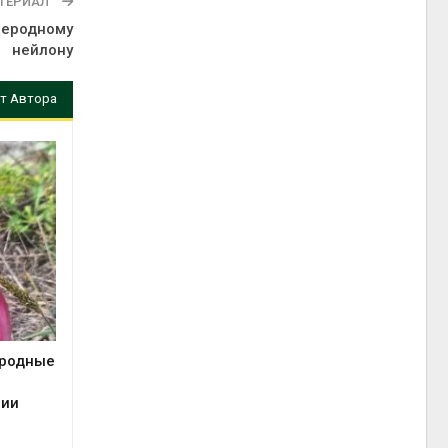
ТЕРИАЛ
леродному
нейлону
т Автора
иродные
сии