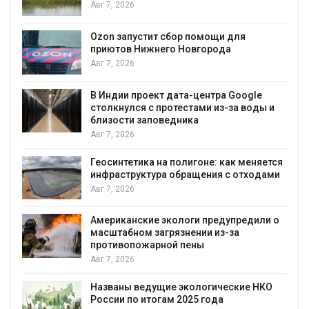
экстр
вг 7, 2026
явлен
Авг 7, 2026
zon запустит сбор помощи для
риютов Нижнего Новгорода
Солнеч
вг 7, 2026
позво
выраба
воду
 Индии проект дата-центра Google
толкнулся с протестами из-за воды и
Авг 7, 2026
лизости заповедника
вг 7, 2026
Дождев
города
еосинтетика на полигоне: как меняется
Авг 7, 2
нфраструктура обращения с отходами
вг 7, 2026
Минпри
строит
уборку
мериканские экологи предупредили о
асштабном загрязнении из-за
Авг 7, 2
ротивопожарной пены
вг 7, 2026
Панамс
загруз
воды
азваны ведущие экологические НКО
оссии по итогам 2025 года
Авг 6, 2