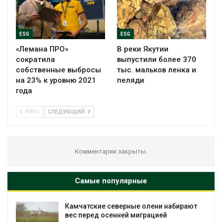
ESG
ESG
«Лемана ПРО»
В реки Якутии
сократила
выпустили более 370
собственные выбросы
тыс. мальков ленка и
на 23% к уровню 2021
пеляди
года
PREV
СЛЕДУЮЩИЙ
Комментарии закрыты.
Самые популярные
амчатские северные олени набирают
Тайфун
ес перед осенней миграцией
нескол