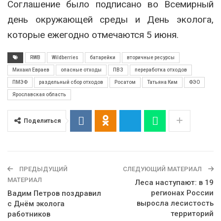
Соглашение было подписано во Всемирный
день окружающей среды и День эколога,
которые ежегодно отмечаются 5 июня.
RWB
Wildberries
батарейки
вторичные ресурсы
Михаил Евраев
опасные отходы
ПВЗ
переработка отходов
ПМЭФ
раздельный сбор отходов
Росатом
Татьяна Ким
ФЭО
Ярославская область
Поделиться
ПРЕДЫДУЩИЙ
СЛЕДУЮЩИЙ МАТЕРИАЛ
МАТЕРИАЛ
Леса наступают: в 19
регионах России
Вадим Петров поздравил
выросла лесистость
с Днём эколога
территорий
работников