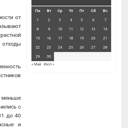
Пн
Вт
Ср
Чт
Пт
Сб
Вс
мости от
1
2
3
4
5
6
7
называют
8
9
10
11
12
13
14
зрастной
15
16
17
18
19
20
21
 отходы
22
23
24
25
26
27
28
29
30
« Май
Июл »
ленность
астников
е меньше
нились с
31 до 40
асные и