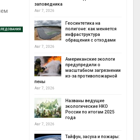
аповедника
чем
вг 7, 2026
Минпри
потребо
Геосинтетика на
строит
полигоне: как меняется
объекто
СЛЕДОВАНИЯ
инфраструктура
контейнерных площа
обращения с отходами
Авг 7, 2026
вг 7, 2026
Панамск
Американские экологи
огранич
предупредили о
судов и
масштабном загрязнении
пресно
из-за противопожарной
Авг 6, 2026
ены
вг 7, 2026
В китай
Шэньси 
Названы ведущие
эвакуир
экологические НКО
тыс. че
России по итогам 2025
Авг 6, 2026
года
вг 7, 2026
МЕГА и 
устано
Тайфун, засуха и пожары:
экообм