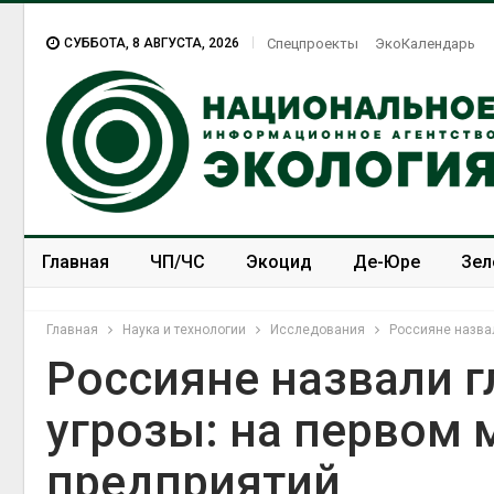
СУББОТА, 8 АВГУСТА, 2026
Спецпроекты
ЭкоКалендарь
Главная
ЧП/ЧС
Экоцид
Де-Юре
Зел
Спецпроекты
ЭкоЗОЖ
Главная
Наука и технологии
Исследования
Россияне назва
Россияне назвали 
угрозы: на первом
Дождевая
может по
предприятий
пережива
Авг 7, 2026