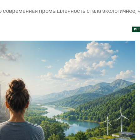
з
Авг 7, 2026
о современная промышленность стала экологичнее, 
А
оды
ло ускорить
Приток воды в
ьство мусорных
водохранилища Волги и
и уборку
Камы в августе может
ИС
к
превысить норму почти в
полтора раза
Авг 7, 2026
А
 канал вновь
ает загрузку
Евросоюз потребовал
за дефицита
увеличить вложения в
воды
защиту природы на фоне
роста ущерба от пожаров
п
Авг 7, 2026
А
ой провинции
-за паводков
Дом из старых шин
али более 140
может обходиться без
век
кондиционера и почти
без отопления
Авг 7, 2026
А
усВилл
ли
Камчатские северные
ики для сбора
олени набирают вес