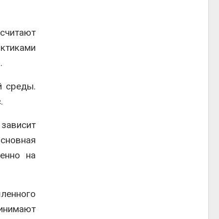
 считают
ктиками
.
й среды.
.
зависит
основная
енно на
ленного
ринимают