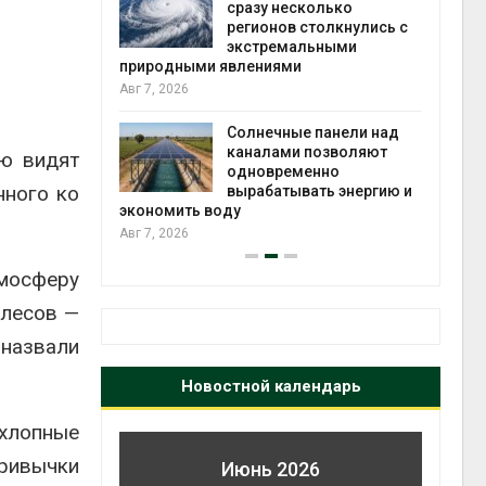
сразу несколько
вторсы
регионов столкнулись с
Авг 6, 2026
экстремальными
риродными явлениями
Учёные
вг 7, 2026
получат
из воз
Солнечные панели над
ветра
каналами позволяют
ю видят
Авг 6, 2026
одновременно
нного ко
вырабатывать энергию и
кономить воду
вг 7, 2026
тмосферу
 лесов —
 назвали
Новостной календарь
ыхлопные
ривычки
Июнь 2026