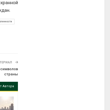
охранной
ждан.
шленности
ТЕРИАЛ
 символов
страны
т Автора