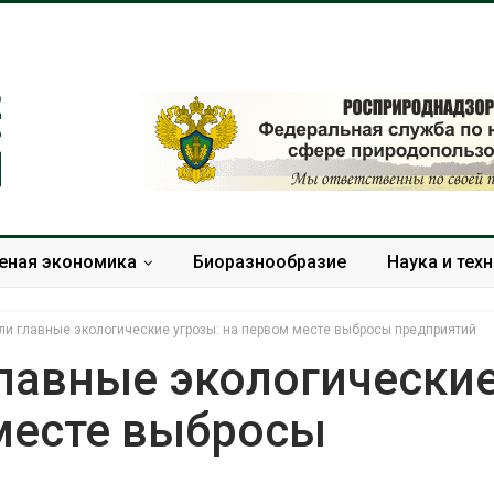
еная экономика
Биоразнообразие
Наука и тех
ли главные экологические угрозы: на первом месте выбросы предприятий
главные экологически
 месте выбросы
 вода с крыш
Южная Корея ускорит
мочь городам
развитие солнечной
ть жару
энергетики из-за роста
спроса со стороны ИИ