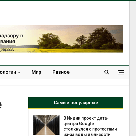
нологии
Мир
Разное
е
Самые популярные
В Индии проект дата-
Дождев
центра Google
может 
столкнулся с протестами
пережи
из-за воды и близости
Авг 7, 20