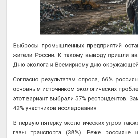
вторсырь
Авг 6, 2026
Учёные п
получать 
из воздух
ветра
Выбросы промышленных предприятий остаю
Авг 6, 2026
жители России. К такому выводу пришли а
Дню эколога и Всемирному дню окружающей
Согласно результатам опроса, 66% росси
основным источником экологических пробле
этот вариант выбрали 57% респондентов. З
42% участников исследования.
В первую пятёрку экологических угроз так
газы транспорта (38%). Реже россияне 