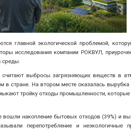
я
перед осенней миграцией
Авг 7, 2026
п
редложили
Ozon запустит сбор
А
питьевую воду
помощи для приютов
а с помощью
Нижнего Новгорода
Авг 7, 2026
тся главной экологической проблемой, котору
вторы исследования компании РОКВУЛ, приуроче
э
 среды.
А
ян считают выбросы загрязняющих веществ в а
м в стране. На втором месте оказалась вырубка
амыкают тройку отходы промышленности, которые
же вошли накопление бытовых отходов (39%) и в
называли перепотребление и неэкологичные п