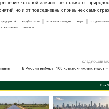
 решение которой зависит не только от природо
иятий, но и от повседневных привычек самих гра
 предприятий
вырубка лесов
загрязнение воздуха
опрос
отходы промы
ское сознание
экология
СЛЕДУЮЩИЙ МА
ппины
В России выберут 100 краснокнижных видов —
Еще О