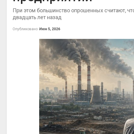
При этом большинство опрошенных считают, чт
Минприр
двадцать лет назад
потребова
строител
объектов 
Опубликовано
Июн 5, 2026
контейнерных площадо
Авг 7, 2026
Панамский
ограничив
судов из-
пресной 
Авг 6, 2026
В китайск
Шэньси из
эвакуиров
тыс. чело
Авг 6, 2026
МЕГА и Вк
установи
экообменн