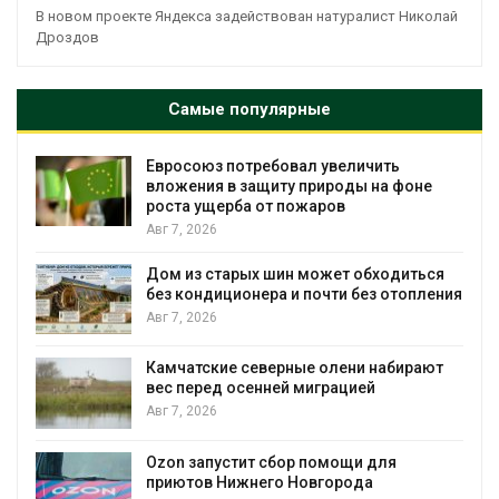
В новом проекте Яндекса задействован натуралист Николай
Дроздов
Самые популярные
Евросоюз потребовал увеличить
вложения в защиту природы на фоне
роста ущерба от пожаров
Авг 7, 2026
Дом из старых шин может обходиться
без кондиционера и почти без отопления
Авг 7, 2026
Камчатские северные олени набирают
и
вес перед осенней миграцией
Авг 7, 2026
А
Ozon запустит сбор помощи для
к
приютов Нижнего Новгорода