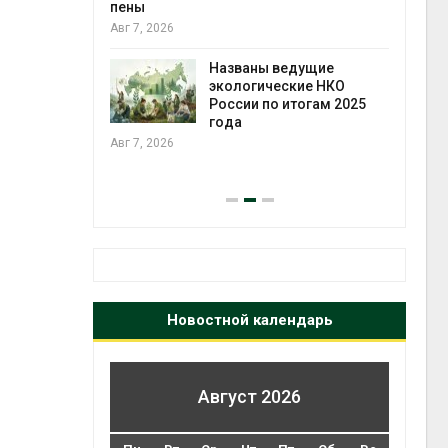
ожения в
пены
ды на фоне
Авг 7, 2026
 от пожаров
Авг 6
Названы ведущие
экологические НКО
х шин
России по итогам 2025
ться без
года
 и почти
Авг 7, 2026
я
Авг 6
Новостной календарь
Август 2026