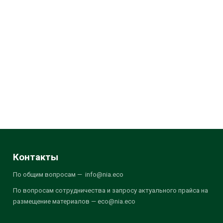
Контакты
По общим вопросам — info@nia.eco
По вопросам сотрудничества и запросу актуального прайса на
размещение материалов — eco@nia.eco