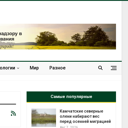
нологии
Мир
Разное
Самые популярные
к из
Камчатские северные
жет
олени набирают вес
ск жировой
перед осенней миграцией
ни
Авг 7, 2026