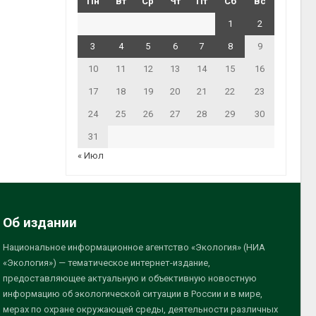
Пн
Вт
Ср
Чт
Пт
Сб
Вс
1
2
3
4
5
6
7
8
9
10
11
12
13
14
15
16
17
18
19
20
21
22
23
24
25
26
27
28
29
30
31
« Июл
Об издании
Национальное информационное агентство «Экология» (НИА
«Экология») — тематическое интернет-издание,
предоставляющее актуальную и объективную новостную
информацию об экологической ситуации в России и в мире,
мерах по охране окружающей среды, деятельности различных