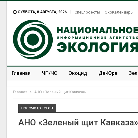
СУББОТА, 8 АВГУСТА, 2026
Спецпроекты
ЭкоКалендарь
Главная
ЧП/ЧС
Экоцид
Де-Юре
Зел
Спецпроекты
ЭкоЗОЖ
Главная
АНО «Зеленый щит Кавказа»
просмотр тегов
АНО «Зеленый щит Кавказа