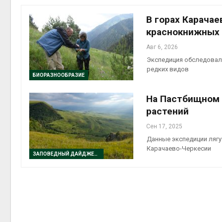
приро
Авг 7, 2
В горах Карача
краснокнижных 
Авг 6, 2026
Экспедиция обследовала
редких видов
эконом
БИОРАЗНООБРАЗИЕ
Авг 7, 2
На Пастбищном 
растений
Сен 17, 2025
Данные экспедиции лягу
Карачаево-Черкесии
ЗАПОВЕДНЫЙ ДАЙДЖЕСТ
контей
Авг 7, 2