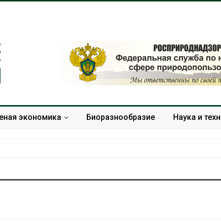
еная экономика
Биоразнообразие
Наука и тех
»
Тайфун, засуха и пожары:
Микропласти
сразу несколько
упаковки мо
регионов столкнулись с
усиливать ри
экстремальными
болезни пече