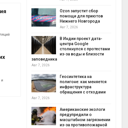
прир
Авг 7
ния
Ozon запустит сбор
й
помощи для приютов
й контроль
Нижнего Новгорода
тически
Авг 7, 2026
ерок к
ляций
В Индии проект дата-
экон
центра Google
Авг 7
столкнулся с протестами
 ускорит
из-за воды и близости
их
нечной
заповедника
-за роста
Авг 7, 2026
ороны ИИ
Геосинтетика на
 и
полигоне: как меняется
в
инфраструктура
ща Волги и
обращения с отходами
те может
Авг 7, 2026
рму почти в
конт
Американские экологи
Авг 7
предупредили о
масштабном загрязнении
требовал
из-за противопожарной