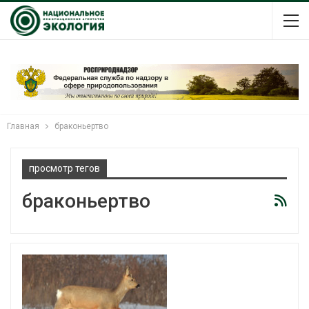
Главная
браконьертво
просмотр тегов
браконьертво