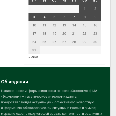
Пн
Вт
Ср
Чт
Пт
Сб
Вс
1
2
3
4
5
6
7
8
9
10
11
12
13
14
15
16
17
18
19
20
21
22
23
24
25
26
27
28
29
30
31
« Июл
Об издании
Национальное информационное агентство «Экология» (НИА
«Экология») — тематическое интернет-издание,
предоставляющее актуальную и объективную новостную
информацию об экологической ситуации в России и в мире,
мерах по охране окружающей среды, деятельности различных