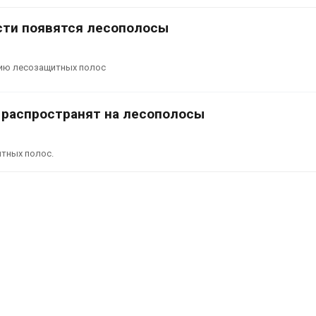
026
Авг 9, 2026
асти появятся лесополосы
Тайфун, засуха и пожары:
Микропласти
сразу несколько
упаковки мо
регионов столкнулись с
усиливать ри
нию лесозащитных полос
экстремальными
болезни пече
дными явлениями
Авг 8, 2026
026
 распространят на лесополосы
Региональны
Солнечные панели над
экологически
каналами позволяют
в России фак
итных полос.
одновременно
ушёл от пров
вырабатывать энергию и
наблюдению
ить воду
Авг 8, 2026
026
Южная Корея
Дождевая вода с крыш
развитие сол
может помочь городам
энергетики из
переживать жару
спроса со ст
Авг 7, 2026
Авг 7, 2026
Минприроды
Приток воды 
потребовало ускорить
водохранили