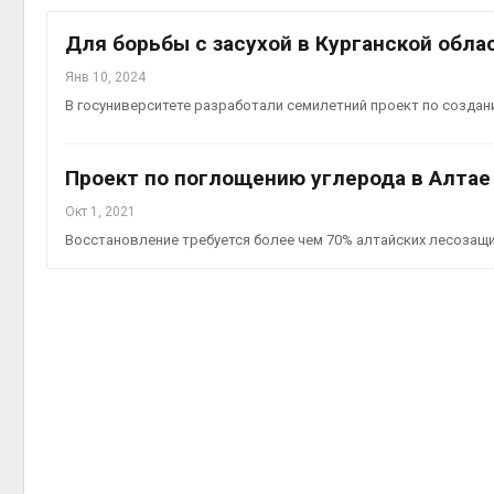
Авг 7, 2
Для борьбы с засухой в Курганской обл
Янв 10, 2024
В госуниверситете разработали семилетний проект по созда
приро
Авг 7, 2
Проект по поглощению углерода в Алтае
Окт 1, 2021
Восстановление требуется более чем 70% алтайских лесозащ
эконом
Авг 7, 2