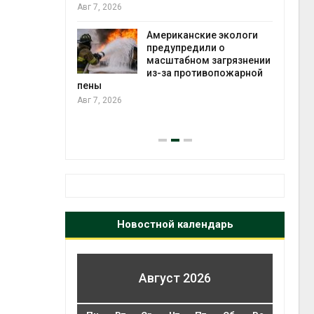
те может
Авг 7, 2026
рму почти в
конт
Американские экологи
Авг 7
предупредили о
масштабном загрязнении
требовал
из-за противопожарной
ожения в
пены
ды на фоне
Авг 7, 2026
 от пожаров
Авг 6
Новостной календарь
Август 2026