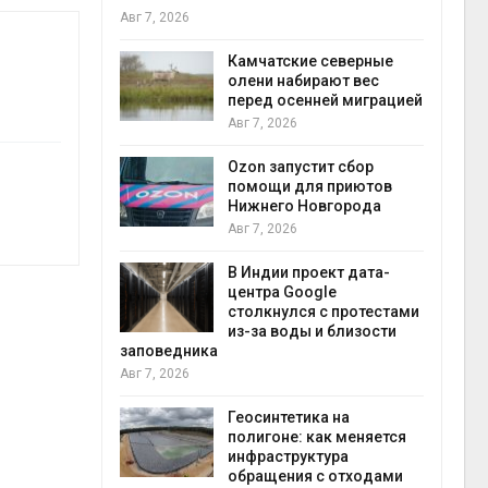
Авг 7, 2026
Авг 7
к из
Камчатские северные
жет
олени набирают вес
ск жировой
перед осенней миграцией
ни
Авг 7, 2026
прир
Авг 7
Ozon запустит сбор
й
помощи для приютов
й контроль
Нижнего Новгорода
тически
Авг 7, 2026
ерок к
В Индии проект дата-
экон
центра Google
Авг 7
столкнулся с протестами
 ускорит
из-за воды и близости
нечной
заповедника
-за роста
Авг 7, 2026
ороны ИИ
Геосинтетика на
полигоне: как меняется
в
инфраструктура
ща Волги и
обращения с отходами