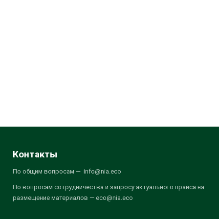
Контакты
По общим вопросам — info@nia.eco
По вопросам сотрудничества и запросу актуального прайса на
размещение материалов — eco@nia.eco