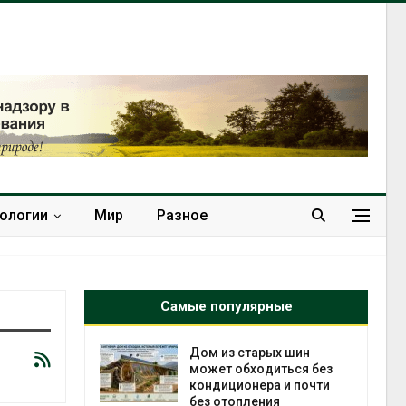
нологии
Мир
Разное
Самые популярные
ебли в
Дом из старых шин
ревращают в
может обходиться без
кспортное
кондиционера и почти
без отопления