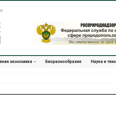
рь
еная экономика
Биоразнообразие
Наука и тех
Названы ведущие
Банановые ст
экологические НКО
Бангладеш п
России по итогам 2025
текстиль и э
года
сырьё