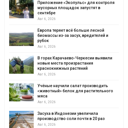
ля
Новый порядок расчёта нарушений квот
на промышленные выбросы может
появиться в ближайшее время
Авг 6, 2026
В Ирбите начнут расчистку Ницы после
рекордного дождевого паводка
Авг 6, 2026
и
В Домодедове ликвидируют
последствия разлива химикатов после
пожара на складе
Авг 6, 2026
Изменение климата меняет ареалы
о
бабочек по всему миру
Авг 6, 2026
В Австралии снизят стоимость
установки солнечных панелей для
бизнеса
Авг 6, 2026