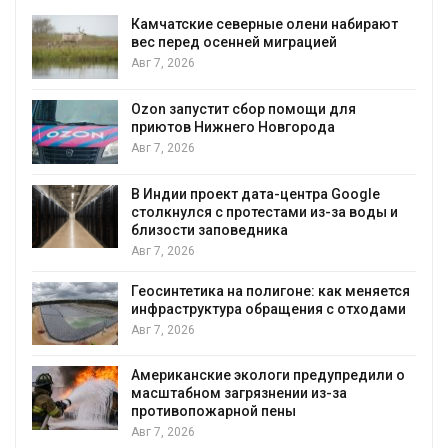
ают
Тайфун, засуха и пожары: сразу
несколько регионов столкнулись с
экстремальными природными
явлениями
Авг 7, 2026
Солнечные панели над каналами
позволяют одновременно
вырабатывать энергию и экономить
воду
e
ы и
Авг 7, 2026
Дождевая вода с крыш может помочь
городам переживать жару
яется
Авг 7, 2026
дами
Минприроды потребовало ускорить
строительство мусорных объектов и
уборку контейнерных площадок
ли о
Авг 7, 2026
Панамский канал вновь ограничивает