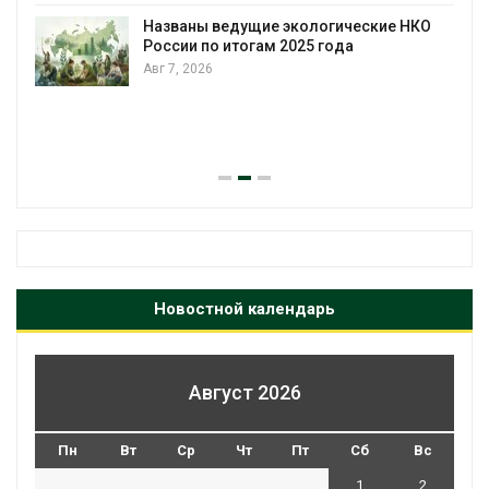
загрузку судов из-за дефицита пресной
воды
НКО
Авг 6, 2026
В китайской провинции Шэньси из-за
паводков эвакуировали более 140 тыс.
человек
Авг 6, 2026
Новостной календарь
Август 2026
Пн
Вт
Ср
Чт
Пт
Сб
Вс
1
2