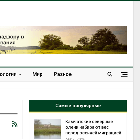
нологии
Мир
Разное
Самые популярные
к из
Камчатские северные
жет
олени набирают вес
ск жировой
перед осенней миграцией
ни
Авг 7, 2026