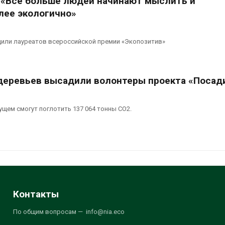
: «Все больше людей начинают мыслить и
лее экологично»
дили лауреатов всероссийской премии «Экопозитив»
деревьев высадили волонтеры проекта «Посад
щем смогут поглотить 137 064 тонны СО2.
Контакты
По общим вопросам — info@nia.eco