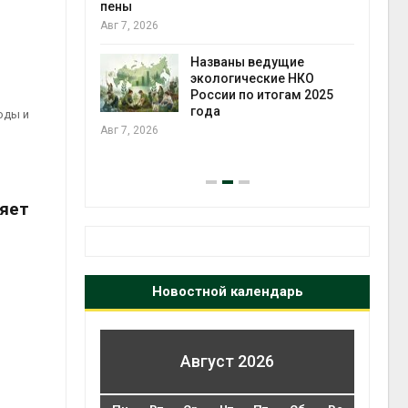
ожения в
пены
ды на фоне
Авг 7, 2026
 от пожаров
Авг 6
Названы ведущие
экологические НКО
х шин
России по итогам 2025
ться без
года
оды и
 и почти
Авг 7, 2026
я
Авг 6
няет
Новостной календарь
Август 2026