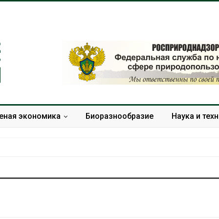
еная экономика
Биоразнообразие
Наука и тех
Тайфун, засуха и пожары:
Микропласти
сразу несколько
упаковки мо
регионов столкнулись с
усиливать ри
экстремальными
болезни пече