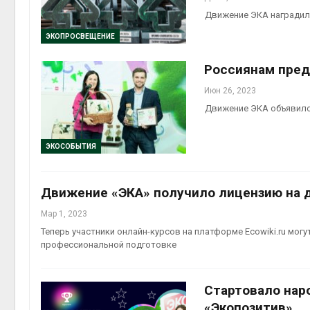
Движение ЭКА наградило
ЭКОПРОСВЕЩЕНИЕ
Россиянам пред
Июн 26, 2023
Движение ЭКА объявило
ЭКОСОБЫТИЯ
Движение «ЭКА» получило лицензию на 
Мар 1, 2023
Теперь участники онлайн-курсов на платформе Ecowiki.ru мо
профессиональной подготовке
Стартовало нар
«Экопозитив»