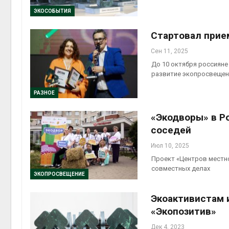
ЭКОСОБЫТИЯ
Авг 6, 2
Стартовал прие
Сен 11, 2025
До 10 октября россияне
развитие экопросвещен
Авг 6, 2
РАЗНОЕ
«Экодворы» в Р
соседей
Июл 10, 2025
Проект «Центров местно
совместных делах
ЭКОПРОСВЕЩЕНИЕ
Экоактивистам 
«Экопозитив»
Дек 4, 2023