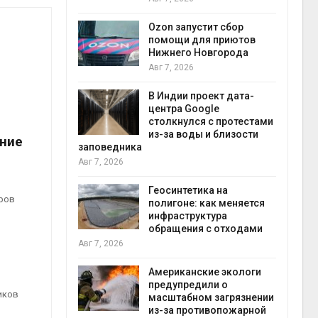
прир
Авг 7
Ozon запустит сбор
й
помощи для приютов
й контроль
Нижнего Новгорода
тически
Авг 7, 2026
ерок к
В Индии проект дата-
экон
центра Google
Авг 7
столкнулся с протестами
 ускорит
из-за воды и близости
ние
нечной
заповедника
-за роста
Авг 7, 2026
ороны ИИ
Геосинтетика на
ёров
полигоне: как меняется
в
инфраструктура
ща Волги и
обращения с отходами
те может
Авг 7, 2026
рму почти в
конт
Американские экологи
Авг 7
предупредили о
иков
масштабном загрязнении
требовал
из-за противопожарной