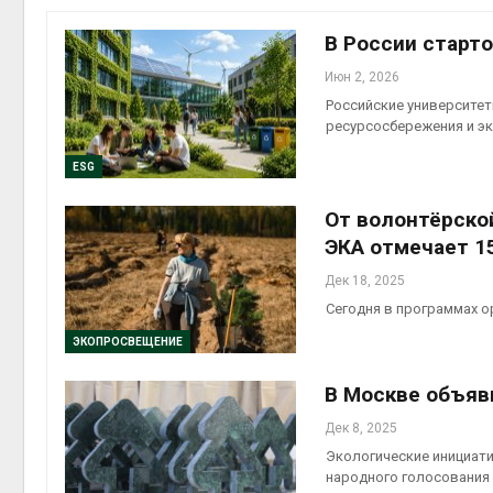
приро
Авг 7, 2
В России старто
Июн 2, 2026
Российские университет
ресурсосбережения и э
эконом
ESG
Авг 7, 2
От волонтёрско
ЭКА отмечает 1
Дек 18, 2025
Сегодня в программах о
ЭКОПРОСВЕЩЕНИЕ
В Москве объяв
контей
Дек 8, 2025
Авг 7, 2
Экологические инициати
народного голосования