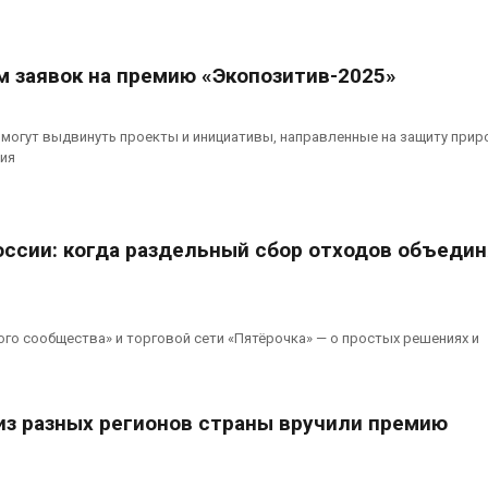
ограничивает загрузку
увеличить вл
судов из-за дефицита
защиту приро
пресной воды
роста ущерба
026
Авг 7, 2026
м заявок на премию «Экопозитив-2025»
В китайской провинции
Дом из стары
Шэньси из-за паводков
может обходи
 могут выдвинуть проекты и инициативы, направленные на защиту прир
эвакуировали более 140
кондиционера
ия
тыс. человек
без отоплени
026
Авг 7, 2026
оссии: когда раздельный сбор отходов объеди
го сообщества» и торговой сети «Пятёрочка» — о простых решениях и
из разных регионов страны вручили премию