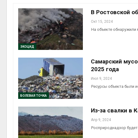
Авг 6, 2
В Ростовской об
Окт 15, 2024
На объекте обнаружили
ЭКОЦИД
Самарский мусо
2025 года
престу
Авг 6, 2
Июл 9, 2024
Ресурсы объекта были и
БОЛЕВАЯ ТОЧКА
Из-за свалки в 
ближа
Авг 6, 2
Апр 9, 2024
Росприроднадзор будет 