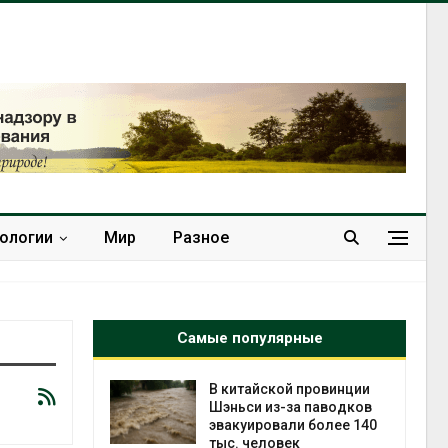
нологии
Мир
Разное
Самые популярные
ущие
В китайской провинции
ие НКО
Шэньси из-за паводков
огам 2025
эвакуировали более 140
тыс. человек