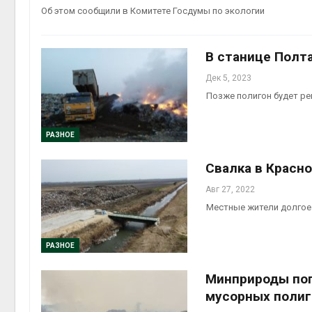
Об этом сообщили в Комитете Госдумы по экологии
В станице Полт
Дек 5, 2023
Позже полигон будет р
РАЗНОЕ
Свалка в Красн
Авг 27, 2022
Местные жители долгое
РАЗНОЕ
Минприроды поп
мусорных полиг