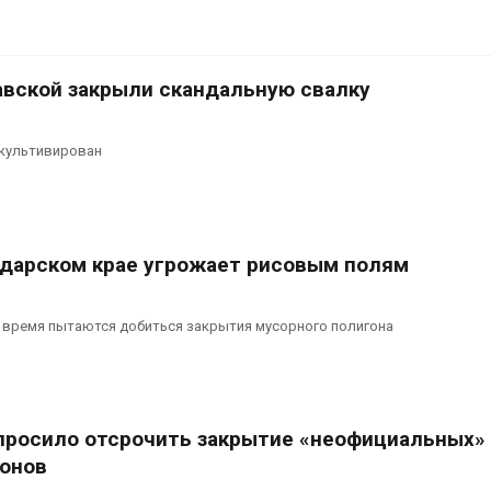
авской закрыли скандальную свалку
екультивирован
одарском крае угрожает рисовым полям
 время пытаются добиться закрытия мусорного полигона
росило отсрочить закрытие «неофициальных»
онов