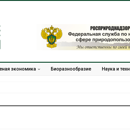
еная экономика
Биоразнообразие
Наука и тех
Учёные научили салат
Названы вед
производить «животный»
экологическ
белок для растительного
России по ит
мяса
года