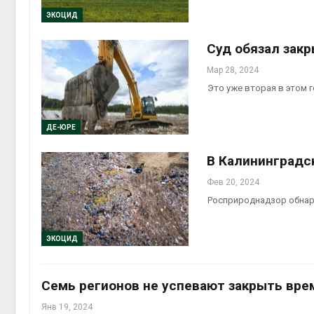
ЭКОЦИД
Авг 6, 2
Суд обязал зак
Мар 28, 2024
Это уже вторая в этом 
на скл
Авг 6, 2
ДЕ-ЮРЕ
В Калининградс
Фев 20, 2024
Росприроднадзор обнар
ЭКОЦИД
Семь регионов не успевают закрыть вре
Янв 19, 2024