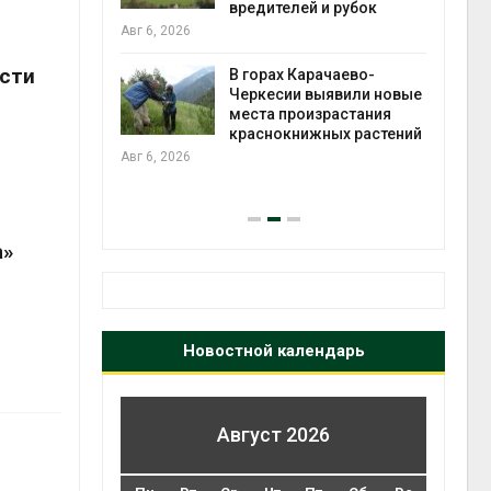
во мусорных
вредителей и рубок
борку
Авг 6, 2026
Авг 6
асти
В горах Карачаево-
Черкесии выявили новые
нал вновь
места произрастания
 загрузку
краснокнижных растений
дефицита
Авг 6, 2026
ы
на с
Авг 6
а»
Новостной календарь
Август 2026