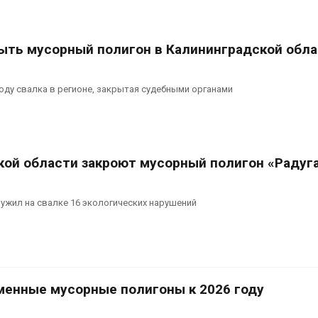
рекордного дождевого
строительст
паводка
объектов и у
контейнерных площадок
026
Авг 7, 2026
рыть мусорный полигон в Калининградской обл
В Домодедове
ликвидируют
Панамский ка
последствия разлива
ограничивает
году свалка в регионе, закрытая судебными органами
химикатов после пожара
судов из-за 
аде
пресной вод
026
Авг 6, 2026
кой области закроют мусорный полигон «Радуг
ужил на свалке 16 экологических нарушений
менные мусорные полигоны к 2026 году