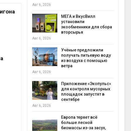
Авг 6, 2026
Авг 6
лигона
а и пожары:
МЕГА и ВкусВилл
ько
установили
лкнулись с
экообменники для сбора
ыми
вторсырья
Авг 6, 2026
Учёные предложили
анели над
получать питьевую воду
ца
зволяют
из воздуха с помощью
но
ветра
прес
 энергию и
Авг 6, 2026
Авг 6
Приложение «Экопульс»
для контроля мусорных
да с крыш
площадок запустят в
ь городам
сентябре
жару
бли
Авг 6, 2026
Авг 6
Европа теряет всё
больше лесной
ускорить
биомассы из-за засух,