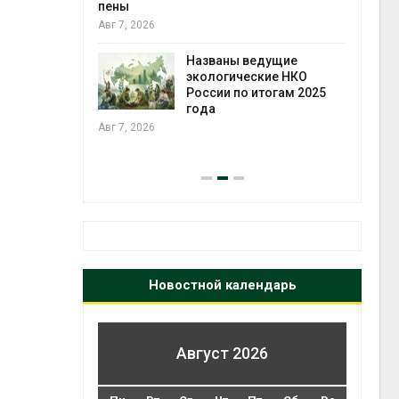
ожения в
пены
ды на фоне
Авг 7, 2026
 от пожаров
Авг 6
Названы ведущие
экологические НКО
х шин
России по итогам 2025
ться без
года
 и почти
Авг 7, 2026
я
Авг 6
Новостной календарь
Август 2026