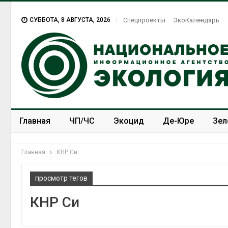
СУББОТА, 8 АВГУСТА, 2026
Спецпроекты
ЭкоКалендарь
Главная
ЧП/ЧС
Экоцид
Де-Юре
Зел
Спецпроекты
ЭкоЗОЖ
Главная
КНР Си
просмотр тегов
КНР Си