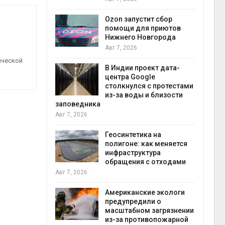
прир
Авг 7
Ozon запустит сбор
й
помощи для приютов
й контроль
Нижнего Новгорода
тически
Авг 7, 2026
ерок к
ической
В Индии проект дата-
экон
центра Google
Авг 7
столкнулся с протестами
 ускорит
из-за воды и близости
нечной
заповедника
-за роста
Авг 7, 2026
ороны ИИ
Геосинтетика на
полигоне: как меняется
в
инфраструктура
ща Волги и
обращения с отходами
те может
Авг 7, 2026
рму почти в
конт
Американские экологи
Авг 7
предупредили о
масштабном загрязнении
требовал
из-за противопожарной