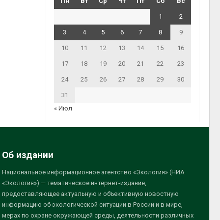
Пн
Вт
Ср
Чт
Пт
Сб
Вс
1
2
3
4
5
6
7
8
9
10
11
12
13
14
15
16
17
18
19
20
21
22
23
24
25
26
27
28
29
30
31
« Июл
Об издании
Национальное информационное агентство «Экология» (НИА
«Экология») — тематическое интернет-издание,
предоставляющее актуальную и объективную новостную
информацию об экологической ситуации в России и в мире,
мерах по охране окружающей среды, деятельности различных