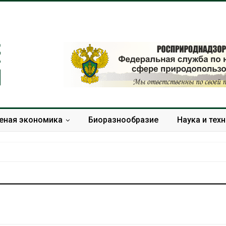
еная экономика
Биоразнообразие
Наука и тех
Тайфун, засуха и пожары:
Микропласти
сразу несколько
упаковки мо
регионов столкнулись с
усиливать ри
экстремальными
болезни пече