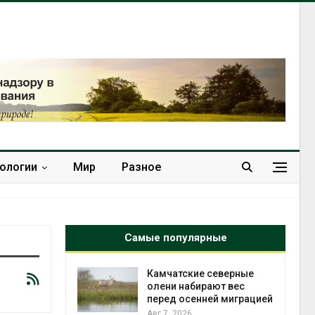
нологии
Мир
Разное
Самые популярные
к из
Камчатские северные
жет
олени набирают вес
ск жировой
перед осенней миграцией
ни
Авг 7, 2026