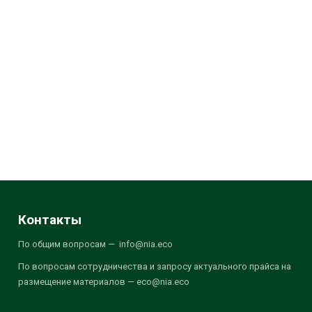
Контакты
По общим вопросам — info@nia.eco
По вопросам сотрудничества и запросу актуального прайса на
размещение материалов — eco@nia.eco