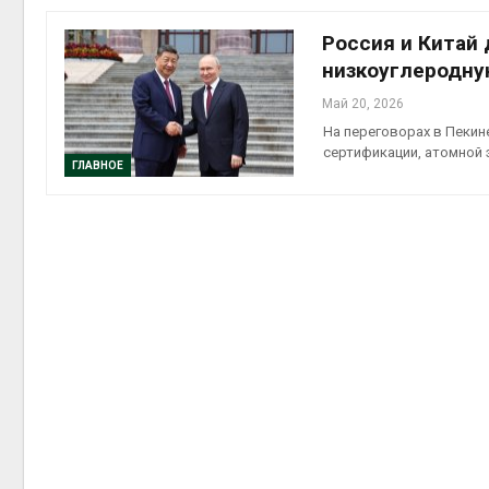
приро
Авг 7, 2
Россия и Китай 
низкоуглеродн
Май 20, 2026
На переговорах в Пекин
сертификации, атомной 
эконом
ГЛАВНОЕ
Авг 7, 2
контей
Авг 7, 2