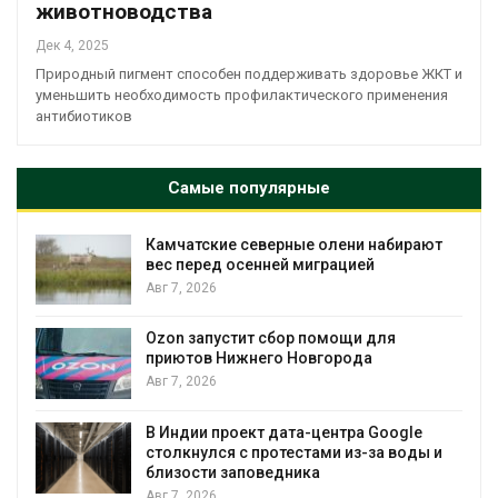
животноводства
Дек 4, 2025
Природный пигмент способен поддерживать здоровье ЖКТ и
уменьшить необходимость профилактического применения
антибиотиков
Самые популярные
Камчатские северные олени набирают
и
вес перед осенней миграцией
Авг 7, 2026
А
Ozon запустит сбор помощи для
к
приютов Нижнего Новгорода
Авг 7, 2026
В Индии проект дата-центра Google
столкнулся с протестами из-за воды и
А
близости заповедника
Авг 7, 2026