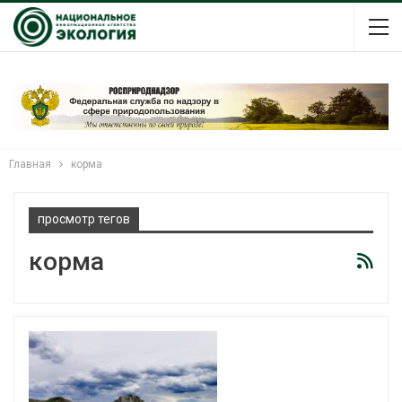
Главная
корма
просмотр тегов
корма