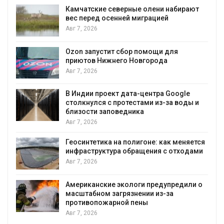
Камчатские северные олени набирают
вес перед осенней миграцией
и
Авг 7, 2026
А
Ozon запустит сбор помощи для
приютов Нижнего Новгорода
к
Авг 7, 2026
В Индии проект дата-центра Google
столкнулся с протестами из-за воды и
А
близости заповедника
Авг 7, 2026
Геосинтетика на полигоне: как меняется
инфраструктура обращения с отходами
Авг 7, 2026
Американские экологи предупредили о
масштабном загрязнении из-за
противопожарной пены
Авг 7, 2026