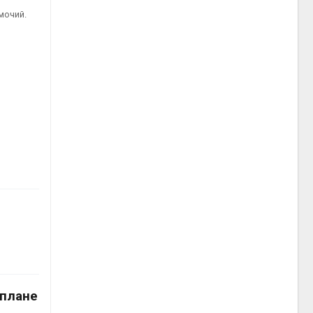
мочий.
 плане