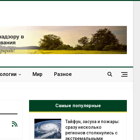
нологии
Мир
Разное
Самые популярные
северные
Тайфун, засуха и пожары:
ют вес
сразу несколько
й миграцией
регионов столкнулись с
экстремальными