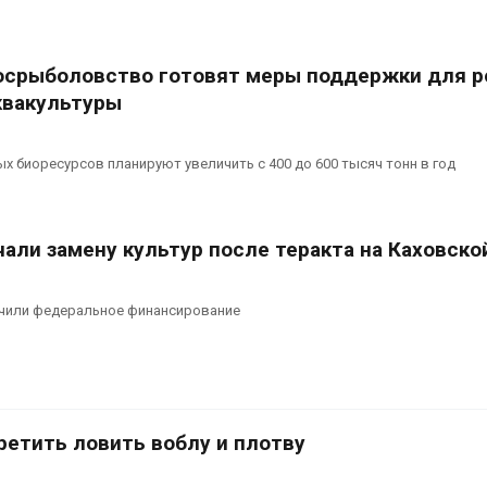
увеличить вложения в
пены
защиту природы на фоне
Авг 7, 2026
роста ущерба от пожаров
026
осрыболовство готовят меры поддержки для р
Названы вед
экологическ
квакультуры
Дом из старых шин
России по ит
может обходиться без
года
кондиционера и почти
Авг 7, 2026
 биоресурсов планируют увеличить с 400 до 600 тысяч тонн в год
без отопления
026
али замену культур после теракта на Каховско
чили федеральное финансирование
претить ловить воблу и плотву