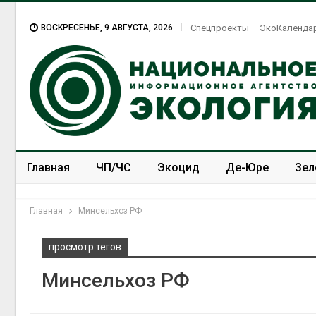
ВОСКРЕСЕНЬЕ, 9 АВГУСТА, 2026
Спецпроекты
ЭкоКаленда
Главная
ЧП/ЧС
Экоцид
Де-Юре
Зел
Спецпроекты
ЭкоЗОЖ
Главная
Минсельхоз РФ
просмотр тегов
Минсельхоз РФ
Тайфун, засуха и пожары:
сразу несколько
регионов столкнулись с
экстремальными