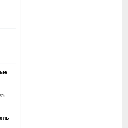
вые
50%
ель