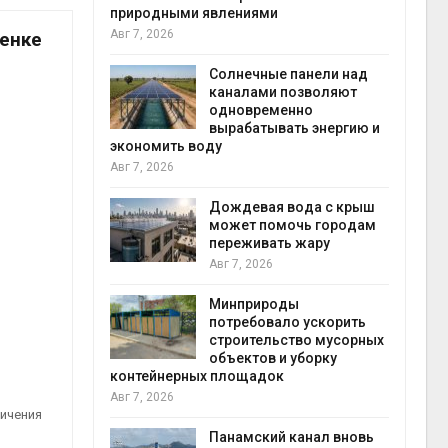
природными явлениями
Авг 8
Авг 7, 2026
енке
т сбор
приютов
города
Солнечные панели над
каналами позволяют
одновременно
вырабатывать энергию и
наб
кт дата-
экономить воду
Авг 8
e
Авг 7, 2026
 протестами
 близости
Дождевая вода с крыш
может помочь городам
переживать жару
Авг 7, 2026
Авг 7
 на
к меняется
ура
Минприроды
 отходами
потребовало ускорить
строительство мусорных
объектов и уборку
контейнерных площадок
полт
е экологи
Авг 7, 2026
Авг 7
и о
ничения
загрязнении
вопожарной
Панамский канал вновь