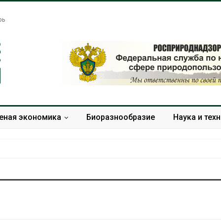
рь
еная экономика
Биоразнообразие
Наука и тех
Микропластик из
Камчатские 
упаковки может
олени набира
усиливать риск жировой
перед осенне
болезни печени
Авг 7, 2026