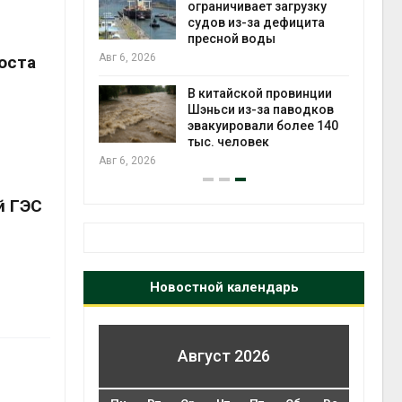
ограничивает загрузку
судов из-за дефицита
пресной воды
Авг 6, 2026
Авг 7
оста
ущие
ие НКО
огам 2025
В китайской провинции
Шэньси из-за паводков
эвакуировали более 140
тыс. человек
Авг 6, 2026
Авг 7
й ГЭС
Новостной календарь
Август 2026