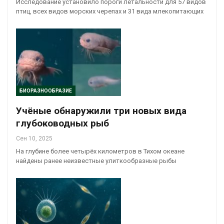
Исследование установило пороги летальности для 57 видов
птиц, всех видов морских черепах и 31 вида млекопитающих
БИОРАЗНООБРАЗИЕ
Учёные обнаружили три новых вида
глубоководных рыб
Сен 10, 2025
На глубине более четырёх километров в Тихом океане
найдены ранее неизвестные улиткообразные рыбы