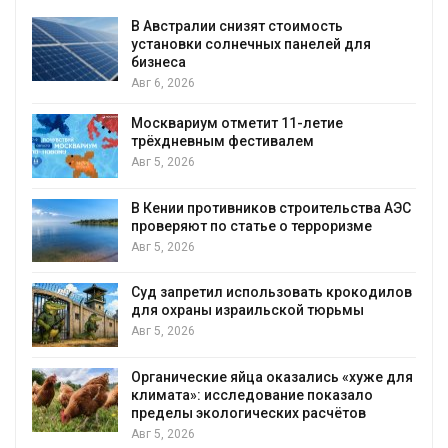
В Австралии снизят стоимость
установки солнечных панелей для
бизнеса
Авг 6, 2026
Москвариум отметит 11-летие
трёхдневным фестивалем
А
Авг 5, 2026
т
В Кении противников строительства АЭС
проверяют по статье о терроризме
Авг 5, 2026
Суд запретил использовать крокодилов
для охраны израильской тюрьмы
Авг 5, 2026
Органические яйца оказались «хуже для
климата»: исследование показало
пределы экологических расчётов
Авг 5, 2026