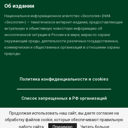
Об издании
Национальное информационное агентство «Экология» (НИА
«Экология») — тематическое интернет-издание, предоставляющее
актуальную и объективную новостную информацию об
экологической ситуации в России и в мире, мерах по охране
окружающей среды, деятельности различных государственных,
коммерческих и общественных организаций в отношении охраны
природы.
Политика конфиденциальности и cookies
Список запрещенных в РФ организаций
Продолжая использовать наш сайт, вы даете согласие на
обработку файлов cookie, которые обеспечивают правильную
© 2026 - НИА "Экология". Все права защищены.
Дизайн:
nia.eco
работу сайта.
Принимаю
Читать больше