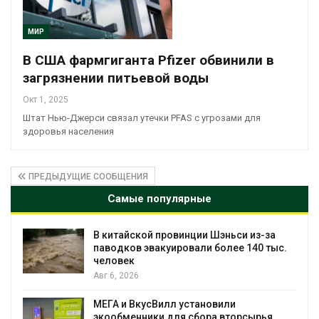
МИР
В США фармгиганта Pfizer обвинили в
загрязнении питьевой воды
Окт 1, 2025
Штат Нью-Джерси связал утечки PFAS с угрозами для
здоровья населения
ПРЕДЫДУЩИЕ СООБЩЕНИЯ
Самые популярные
В китайской провинции Шэньси из-за
паводков эвакуировали более 140 тыс.
человек
Авг 6, 2026
МЕГА и ВкусВилл установили
экообменники для сбора вторсырья