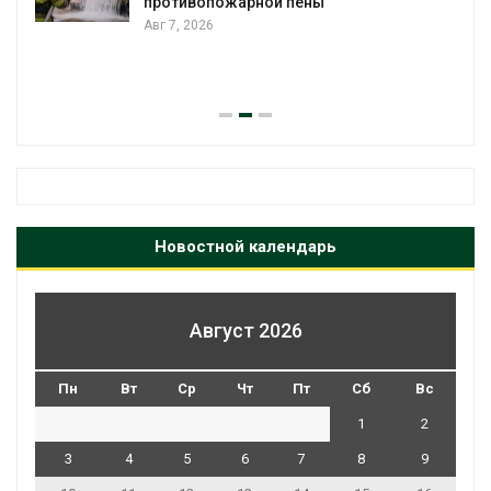
Панамский канал вновь ограничив
загрузку судов из-за дефицита пр
воды
Авг 6, 2026
Новостной календарь
Август 2026
Пн
Вт
Ср
Чт
Пт
Сб
Вс
1
2
3
4
5
6
7
8
9