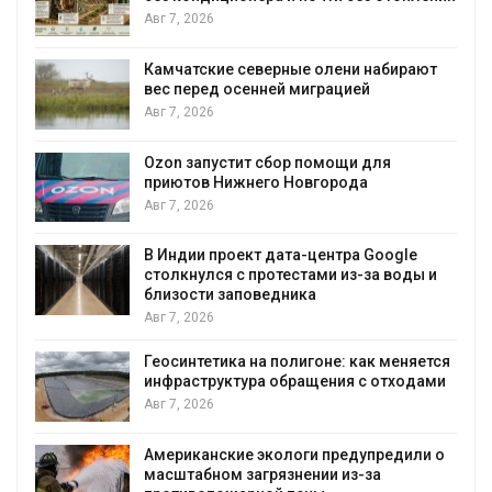
Авг 7, 2026
 набирают
Тайфун, засуха и пожары: сразу
й
несколько регионов столкнулись 
экстремальными природными
явлениями
Авг 7, 2026
 для
а
Солнечные панели над каналами
позволяют одновременно
вырабатывать энергию и экономи
воду
 Google
за воды и
Авг 7, 2026
Дождевая вода с крыш может по
городам переживать жару
ак меняется
Авг 7, 2026
с отходами
Минприроды потребовало ускори
строительство мусорных объектов
уборку контейнерных площадок
упредили о
за
Авг 7, 2026