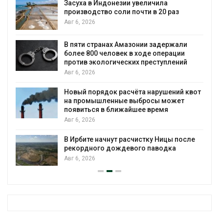
чила
установки солнечных панелей 
в 20 раз
бизнеса
Авг 6, 2026
 задержали
Москвариум отметит 11-летие
 операции
трёхдневным фестивалем
еступлений
Авг 5, 2026
В Кении противников строитель
арушений квот
проверяют по статье о террори
сы может
Авг 5, 2026
ремя
Суд запретил использовать кр
для охраны израильской тюрь
у Ницы после
Авг 5, 2026
аводка