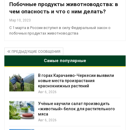
Побочные продукты животноводства: в
чем опасность и что с ним делать?
Мар 10, 2023
С 1 марта в России вступил в силу Федеральный закон о
побочных продуктах животноводства
ПРЕДЫДУЩИЕ СООБЩЕНИЯ
Самые популярные
сии выявили
В Домодедове ликвидируют
ия
последствия разлива химикато
пожара на складе
Авг 6, 2026
оизводить
Изменение климата меняет ар
стительного
бабочек по всему миру
Авг 6, 2026
В Австралии снизят стоимость