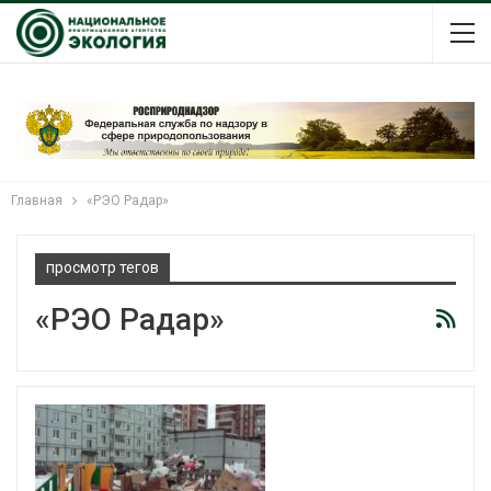
Главная
«РЭО Радар»
просмотр тегов
«РЭО Радар»