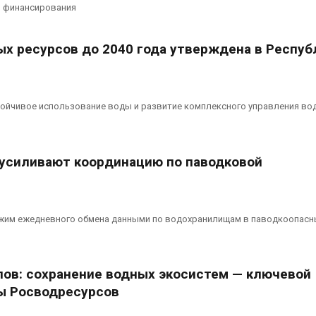
эвакуировали более 140
может обходи
и финансирования
тыс. человек
кондиционера
без отоплени
026
Авг 7, 2026
ых ресурсов до 2040 года утверждена в Респуб
МЕГА и ВкусВилл
установили
Камчатские 
экообменники для сбора
олени набира
вторсырья
перед осенне
стойчивое использование воды и развитие комплексного управления в
026
Авг 7, 2026
 усиливают координацию по паводковой
жим ежедневного обмена данными по водохранилищам в паводкоопасн
ов: сохранение водных экосистем — ключевой
ы Росводресурсов