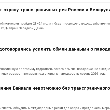
ить воду
наблюдению
026
Авг 8, 2026
т охрану трансграничных рек России и Беларус
Дождевая вода с крыш
Южная Корея
может помочь городам
развитие сол
ной комиссии пройдет 23–24 июля и будет посвящено водохозяйственн
переживать жару
энергетики из
нах Днепра и Западной Двины
спроса со ст
Авг 7, 2026
Авг 7, 2026
Минприроды
потребовало ускорить
Приток воды 
 договорились усилить обмен данными о паводк
строительство мусорных
водохранили
объектов и уборку
Камы в авгус
нерных площадок
превысить но
полтора раза
026
бновленную программу гидрологического обмена, продолжение ежедн
Авг 7, 2026
лищ и совместные меры подготовки к паводковому сезону 2026 года
Панамский канал вновь
ограничивает загрузку
Евросоюз по
судов из-за дефицита
увеличить вл
нение Байкала невозможно без трансграничного
пресной воды
защиту приро
роста ущерба
026
Авг 7, 2026
В китайской провинции
Шэньси из-за паводков
Дом из стары
эксперты обсудили международные риски для озера и предложили меры