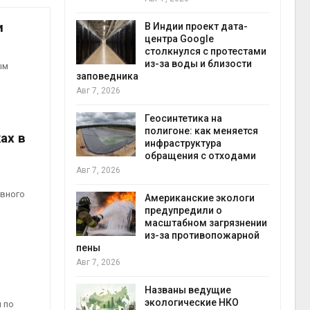
экон
Авг 7
и
В Индии проект дата-
центра Google
 ускорит
столкнулся с протестами
нечной
из-за воды и близости
ым
-за роста
заповедника
ороны ИИ
Авг 7, 2026
Геосинтетика на
в
полигоне: как меняется
ах в
ща Волги и
инфраструктура
те может
обращения с отходами
рму почти в
конт
Авг 7, 2026
Авг 7
евного
Американские экологи
предупредили о
требовал
масштабном загрязнении
ожения в
из-за противопожарной
ды на фоне
пены
 от пожаров
Авг 7, 2026
Авг 6
Названы ведущие
х шин
экологические НКО
 по