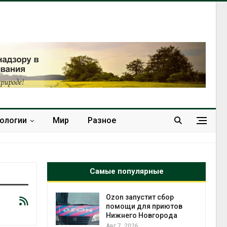
нологии
Мир
Разное
Самые популярные
й
Ozon запустит сбор
й контроль
помощи для приютов
тически
Нижнего Новгорода
ерок к
Авг 7, 2026