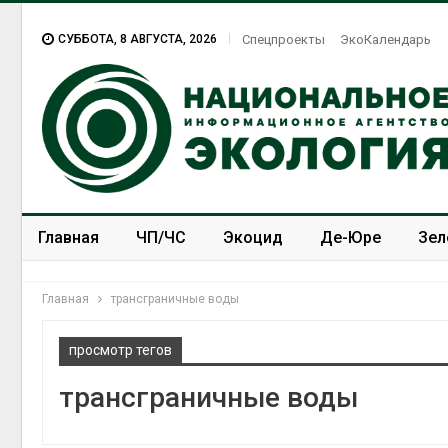
СУББОТА, 8 АВГУСТА, 2026
Спецпроекты
ЭкоКалендарь
Главная
ЧП/ЧС
Экоцид
Де-Юре
Зел
Спецпроекты
ЭкоЗОЖ
Главная
трансграничные воды
просмотр тегов
трансграничные воды