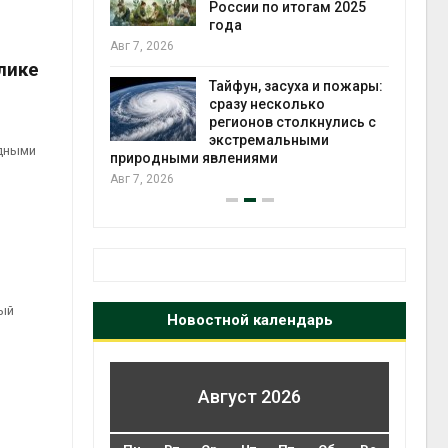
ться без
России по итогам 2025
 и почти
года
я
Авг 7, 2026
Авг 6
лике
Тайфун, засуха и пожары:
северные
сразу несколько
ют вес
регионов столкнулись с
й миграцией
экстремальными
одными
природными явлениями
Авг 6
Авг 7, 2026
ый
Новостной календарь
Август 2026