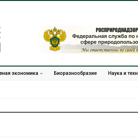
еная экономика
Биоразнообразие
Наука и тех
Солнечные панели над
Региональны
каналами позволяют
экологически
одновременно
в России фак
вырабатывать энергию и
ушёл от пров