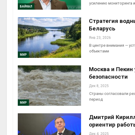
усилению мониторинга 
БАЙКАЛ
Авг 6, 2
Стратегия водн
Беларусь
Янв 23, 2026
В центре внимания — у
Авг 6, 2
объектами
МИР
Москва и Пекин
безопасности
Дек 8, 2025
Страны согласовали ре
период
МИР
Дмитрий Кирилл
ориентир работ
Дек 4, 2025