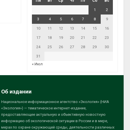
Пн
Вт
Ср
Чт
Пт
Сб
Вс
1
2
3
4
5
6
7
8
9
10
11
12
13
14
15
16
17
18
19
20
21
22
23
24
25
26
27
28
29
30
31
« Июл
Об издании
Национальное информационное агентство «Экология» (НИА
«Экология») — тематическое интернет-издание,
предоставляющее актуальную и объективную новостную
информацию об экологической ситуации в России и в мире,
мерах по охране окружающей среды, деятельности различных