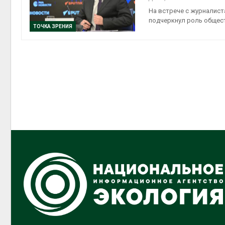
На встрече с журналист
подчеркнул роль общес
ТОЧКА ЗРЕНИЯ