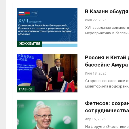
эконом
Авг 7, 2
В Казани обсудя
Июл 22, 2026
XVII заседание совмест
мероприятиям в бассей
ЭКОСОБЫТИЯ
Россия и Китай
бассейне Амура
контей
Июн 18, 2026
Авг 7, 2
Стороны согласовали о
мониторинга водохрани
ГЛАВНОЕ
Фетисов: сохра
сотрудничества
Авг 6, 2
Апр 15, 2026
На форуме «Экология» 