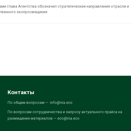
ами глава Агентства обозначил стратегические направления отрасли и
твенного экопросвещения
Контакты
По общим вопросам — info@nia.eco
По вопросам сотрудничества и запросу актуального прайса на
размещение материалов — eco@nia.eco