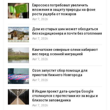
Евросоюз потребовал увеличить
вложения в защиту природы на фоне
роста ущерба от пожаров
Авг 7, 2026
Дом из старых шин может обходиться
без кондиционера и почти без отопления
Авг 7, 2026
Камчатские северные олени набирают
и
вес перед осенней миграцией
Авг 7, 2026
А
Ozon запустит сбор помощи для
к
приютов Нижнего Новгорода
Авг 7, 2026
В Индии проект дата-центра Google
столкнулся с протестами из-за воды и
А
близости заповедника
Авг 7, 2026