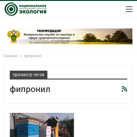
Главная
фипронил
просмотр тегов
фипронил