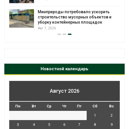
Минприроды потребовало ускорить
строительство мусорных объектов и
уборку контейнерных площадок
Авг 7, 2026
Новостной календарь
Август 2026
Пн
Вт
Ср
Чт
Пт
Сб
Вс
1
2
3
4
5
6
7
8
9