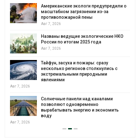
 о
Панамский канал вновь ограничивает
загрузку судов из-за дефицита пресной
воды
Авг 6, 2026
В китайской провинции Шэньси из-за
паводков эвакуировали более 140 тыс.
человек
Авг 6, 2026
МЕГА и ВкусВилл установили
экообменники для сбора вторсырья
Авг 6, 2026
Учёные предложили получать питьевую
воду из воздуха с помощью ветра
Авг 6, 2026