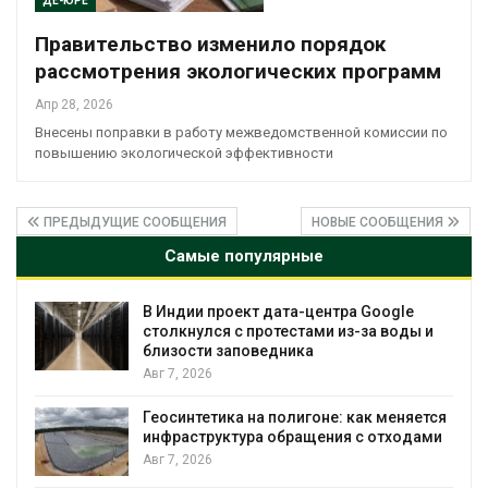
ДЕ-ЮРЕ
Правительство изменило порядок
рассмотрения экологических программ
Апр 28, 2026
Внесены поправки в работу межведомственной комиссии по
повышению экологической эффективности
ПРЕДЫДУЩИЕ СООБЩЕНИЯ
НОВЫЕ СООБЩЕНИЯ
Самые популярные
Дождевая вода с крыш может помочь
и
городам переживать жару
Авг 7, 2026
Минприроды потребовало ускорить
ся
строительство мусорных объектов и
ми
уборку контейнерных площадок
Авг 7, 2026