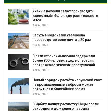
Изменение климата меняет ареалы
го
бабочек по всему миру
Авг 6, 2026
В Австралии снизят стоимость
установки солнечных панелей для
бизнеса
Авг 6, 2026
и
Москвариум отметит 11-летие
трёхдневным фестивалем
й
Авг 5, 2026
В Кении противников строительства АЭС
квот
проверяют по статье о терроризме
Авг 5, 2026
Суд запретил использовать крокодилов
для охраны израильской тюрьмы
сле
Авг 5, 2026