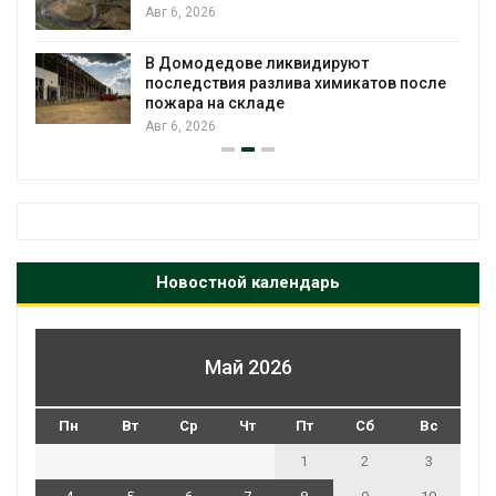
Органические яйца оказались «хуже для
климата»: исследование показало
пределы экологических расчётов
сле
Авг 5, 2026
Новостной календарь
Май 2026
Пн
Вт
Ср
Чт
Пт
Сб
Вс
1
2
3