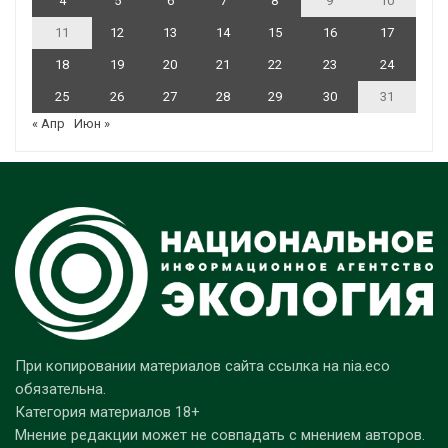
4
5
6
7
8
9
10
11
12
13
14
15
16
17
18
19
20
21
22
23
24
25
26
27
28
29
30
31
« Апр
Июн »
При копировании материалов сайта ссылка на nia.eco
обязательна.
Категория материалов 18+
Мнение редакции может не совпадать с мнением авторов.