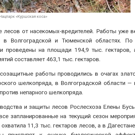
из воздуха с помощью
Авг 7, 2026
ветра
026
В Индии прое
Нацпарк «Куршская коса»
центра Googl
Приложение «Экопульс»
столкнулся с
е лесов от насекомых-вредителей. Работы уже в
для контроля мусорных
из-за воды и
площадок запустят в
заповедника
е в Волгоградской и Тюменской областях. По
сентябре
Авг 7, 2026
ки проведены на площади 194,9 тыс. гектаров,
026
тий составляет 463,1 тыс. гектаров.
созащитные работы проводились в очагах злато
рского шелкопряда, в Волгоградской области — 
 против непарного шелкопряда.
водства и защиты лесов Рослесхоза Елены Бусы
все запланированные на текущий сезон меропри
хватила 11,3 тыс. гектаров лесов, а в Дагестане
ы приступят к оценке биологической эффект