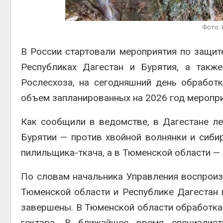
Авг 6, 2
Фото: 
В России стартовали мероприятия по защит
Республиках Дагестан и Бурятия, а такж
Рослесхоза, на сегодняшний день обработ
Авг 6, 2
объем запланированных на 2026 год мероприя
Как сообщили в ведомстве, в Дагестане ле
Бурятии — против хвойной волнянки и сиби
пилильщика-ткача, а в Тюменской области —
По словам начальника Управления воспроиз
Тюменской области и Республике Дагестан 
завершены. В Тюменской области обработка о
гектара. В ближайшее время специалист