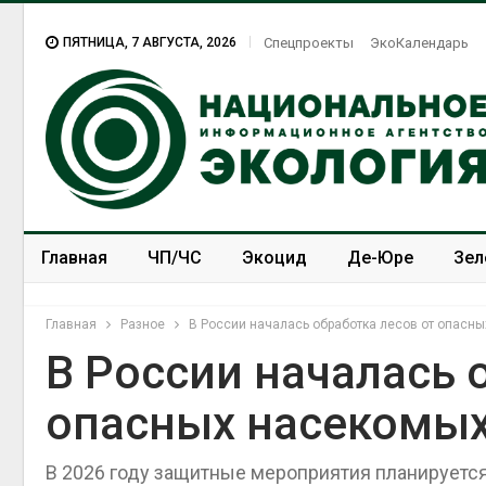
ПЯТНИЦА, 7 АВГУСТА, 2026
Спецпроекты
ЭкоКалендарь
Главная
ЧП/ЧС
Экоцид
Де-Юре
Зел
Спецпроекты
ЭкоЗОЖ
Главная
Разное
В России началась обработка лесов от опасн
В России началась 
опасных насекомых
В 2026 году защитные мероприятия планируется