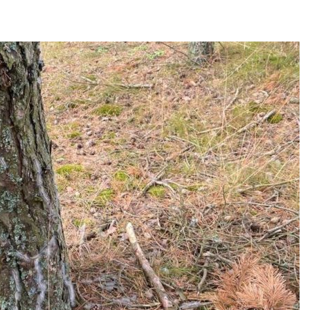
нерных площадок
полтора раза
026
Авг 7, 2026
Панамский канал вновь
Евросоюз по
ограничивает загрузку
увеличить вл
судов из-за дефицита
защиту приро
пресной воды
роста ущерба
026
Авг 7, 2026
В китайской провинции
Дом из стары
Шэньси из-за паводков
может обходи
эвакуировали более 140
кондиционера
тыс. человек
без отоплени
026
Авг 7, 2026
МЕГА и ВкусВилл
Камчатские 
установили
олени набира
экообменники для сбора
перед осенне
вторсырья
Авг 7, 2026
026
Ozon запусти
Учёные предложили
помощи для 
получать питьевую воду
Нижнего Нов