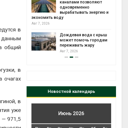
каналами позволяют
одновременно
вырабатывать энергию и
Авг 6
кт дата-
экономить воду
e
Авг 7, 2026
 протестами
едутся в
 близости
Дождевая вода с крыш
 данным
может помочь городам
переживать жару
 а общий
Авг 6
Авг 7, 2026
гузки, в
в очагах
Новостной календарь
гиной, в
ятия уже
Июнь 2026
 — 971,5
ивности