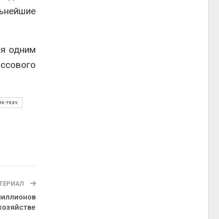
льнейшие
ся одним
ссового
к-ткач
ТЕРИАЛ
миллионов
хозяйстве