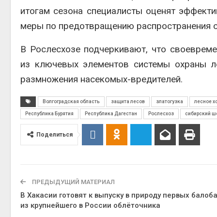
итогам сезона специалисты оценят эффект
меры по предотвращению распространения о
В Рослесхозе подчеркивают, что своеврем
из ключевых элементов системы охраны л
размножения насекомых-вредителей.
Волгоградская область
защита лесов
златогузка
лесное х
Республика Бурятия
Республика Дагестан
Рослесхоз
сибирский ш
Поделиться
ПРЕДЫДУЩИЙ МАТЕРИАЛ
В Хакасии готовят к выпуску в природу первых балоб
из крупнейшего в России облёточника