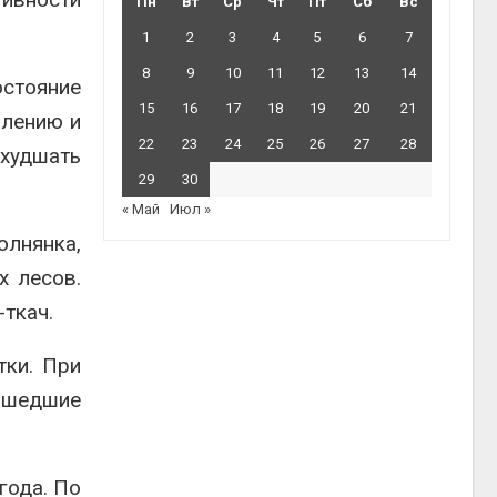
Пн
Вт
Ср
Чт
Пт
Сб
Вс
1
2
3
4
5
6
7
8
9
10
11
12
13
14
стояние
15
16
17
18
19
20
21
блению и
22
23
24
25
26
27
28
ухудшать
29
30
« Май
Июл »
олнянка,
х лесов.
ткач.
тки. При
ошедшие
года. По