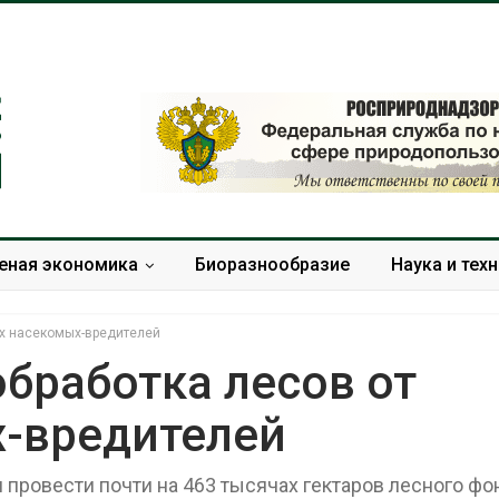
еная экономика
Биоразнообразие
Наука и тех
ых насекомых-вредителей
обработка лесов от
-вредителей
Минприроды
Приток воды 
потребовало ускорить
водохранили
строительство мусорных
Камы в авгус
 провести почти на 463 тысячах гектаров лесного фо
объектов и уборку
превысить но