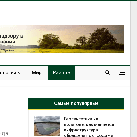
нологии
Мир
Разное
Самые популярные
в
Геосинтетика на
ща Волги и
полигоне: как меняется
те может
инфраструктура
нда
рму почти в
обращения с отходами