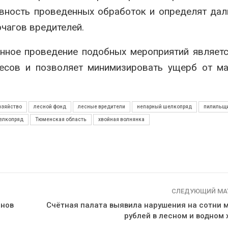
ивность проведенных обработок и определят да
чагов вредителей.
енное проведение подобных мероприятий являет
есов и позволяет минимизировать ущерб от ма
озяйство
лесной фонд
лесные вредители
непарный шелкопряд
пилильщи
елкопряд
Тюменская область
хвойная волнянка
СЛЕДУЮЩИЙ МА
анов
Счётная палата выявила нарушения на сотни 
рублей в лесном и водном 