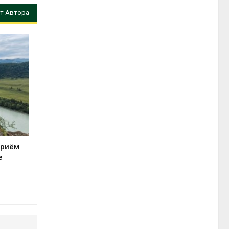
т Автора
приём
е