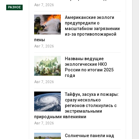
конт
Авг 7, 2026
РАЗНОЕ
Авг 7
Американские экологи
требовал
предупредили о
ожения в
масштабном загрязнении
ды на фоне
из-за противопожарной
 от пожаров
пены
Авг 7, 2026
Авг 6
х шин
Названы ведущие
ться без
экологические НКО
 и почти
России по итогам 2025
я
года
Авг 7, 2026
Авг 6
северные
Тайфун, засуха и пожары:
ют вес
сразу несколько
й миграцией
регионов столкнулись с
экстремальными
природными явлениями
Авг 6
Авг 7, 2026
т сбор
приютов
города
Солнечные панели над