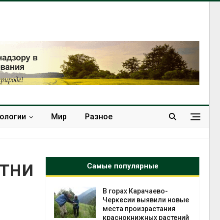
нологии
Мир
Разное
отни
Самые популярные
нал вновь
В горах Карачаево-
 загрузку
Черкесии выявили новые
дефицита
места произрастания
ы
краснокнижных растений