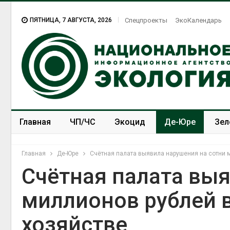
ПЯТНИЦА, 7 АВГУСТА, 2026
Спецпроекты
ЭкоКалендарь
Главная
ЧП/ЧС
Экоцид
Де-Юре
Зел
Спецпроекты
ЭкоЗОЖ
Главная
Де-Юре
Счётная палата выявила нарушения на сотни 
Счётная палата выя
миллионов рублей 
хозяйстве