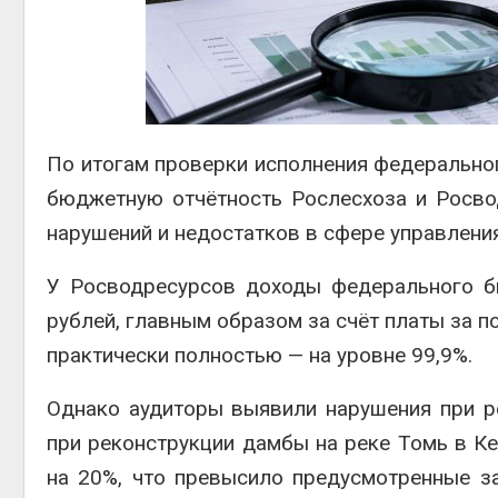
Авг 5, 2
Авг 5, 2
По итогам проверки исполнения федеральног
бюджетную отчётность Рослесхоза и Росво
нарушений и недостатков в сфере управлени
У Росводресурсов доходы федерального б
рублей, главным образом за счёт платы за 
практически полностью — на уровне 99,9%.
Однако аудиторы выявили нарушения при ре
при реконструкции дамбы на реке Томь в К
на 20%, что превысило предусмотренные з