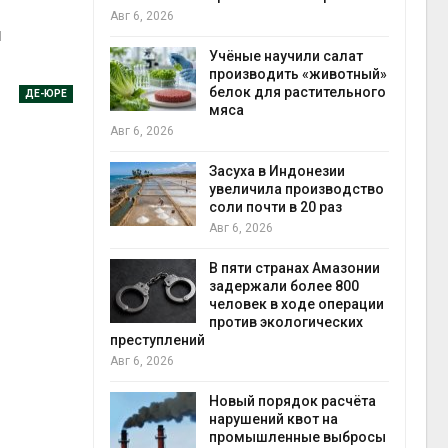
на с
Авг 6, 2026
й
Авг 6
провинции
Учёные научили салат
 паводков
производить «животный»
 более 140
белок для растительного
ДЕ-ЮРЕ
мяса
Авг 6, 2026
илл
Засуха в Индонезии
увеличила производство
и для сбора
соли почти в 20 раз
Авг 6, 2026
Авг 6
В пяти странах Амазонии
ложили
задержали более 800
ьевую воду
человек в ходе операции
 помощью
против экологических
преступлений
Авг 6, 2026
«Экопульс»
Новый порядок расчёта
я мусорных
нарушений квот на
устят в
промышленные выбросы