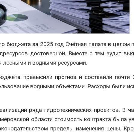
сентябре
026
Авг 6, 2026
Суд запретил
использовать
Европа теряе
крокодилов для охраны
больше лесн
израильской тюрьмы
биомассы из-з
вредителей и
026
о бюджета за 2025 год Счётная палата в целом 
Авг 6, 2026
дресурсов достоверной. Вместе с тем аудит вы
я лесными и водными ресурсами.
юджета превысили прогноз и составили почти 
пользование водными объектами. Расходы были и
ализации ряда гидротехнических проектов. В ча
емеровской области стоимость контракта была у
аконодательством пределы изменения цены. Кро