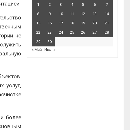
нтацией.
1
2
3
4
5
6
7
8
9
10
11
12
13
14
льство
15
16
17
18
19
20
21
ственным
22
23
24
25
26
27
28
тории не
29
30
служить
« Май
Июл »
ральную
бъектов.
х услуг,
асчистке
ли более
Основным