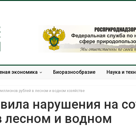
еная экономика
Биоразнообразие
Наука и тех
миллионов рублей в лесном и водном хозяйстве
вила нарушения на с
в лесном и водном
В Домодедове
Панамский ка
ликвидируют
ограничивает
последствия разлива
судов из-за 
химикатов после пожара
пресной вод