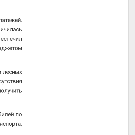
латежей.
ичилась
еспечил
юджетом
и лесных
утствия
получить
билей по
нспорта,