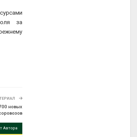
есурсами
роля за
режнему
ТЕРИАЛ
700 новых
соровозов
т Автора