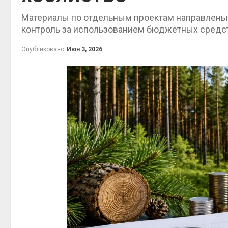
на скл
Материалы по отдельным проектам направлены в
Авг 6, 2
контроль за использованием бюджетных средс
Опубликовано
Июн 3, 2026
Авг 6, 2