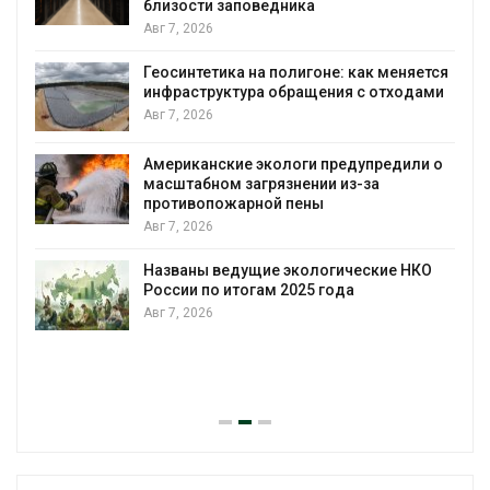
Дождевая вода с крыш может помочь
городам переживать жару
яется
Авг 7, 2026
одами
Минприроды потребовало ускорить
строительство мусорных объектов и
уборку контейнерных площадок
или о
Авг 7, 2026
Панамский канал вновь ограничивает
загрузку судов из-за дефицита пресной
воды
НКО
Авг 6, 2026
В китайской провинции Шэньси из-за
паводков эвакуировали более 140 тыс.
человек
Авг 6, 2026