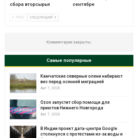
сбора вторсырья
сентябре
PREV
СЛЕДУЮЩИЙ
Комментарии закрыты.
Самые популярные
рают
Тайфун, засуха и пожары: сразу
несколько регионов столкнулись с
экстремальными природными
явлениями
Авг 7, 2026
Солнечные панели над каналами
позволяют одновременно
вырабатывать энергию и экономить
воду
e
ды и
Авг 7, 2026