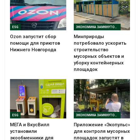
ESG
ЭКОНОМИКА ЗАМКНУТОГО ЦИКЛА
Ozon запустит сбор
Минприроды
помощи для приютов
потребовало ускорить
Нижнего Новгорода
строительство
мусорных объектов и
уборку контейнерных
площадок
ESG
ЭКОНОМИКА ЗАМКНУТОГО ЦИКЛА
МЕГА и ВкусВилл
Приложение «Экопульс»
установили
для контроля мусорных
экообменники для
площадок запустят в