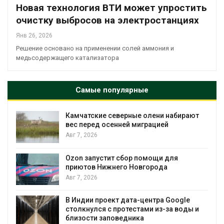
Новая технология ВТИ может упростить
очистку выбросов на электростанциях
Янв 26, 2026
Решение основано на применении солей аммония и
медьсодержащего катализатора
Самые популярные
Камчатские северные олени набирают
и
вес перед осенней миграцией
Авг 7, 2026
А
Ozon запустит сбор помощи для
к
приютов Нижнего Новгорода
Авг 7, 2026
В Индии проект дата-центра Google
столкнулся с протестами из-за воды и
А
близости заповедника