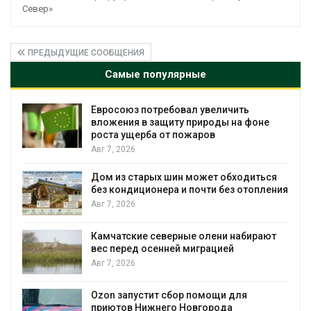
Север»
ПРЕДЫДУЩИЕ СООБЩЕНИЯ
Самые популярные
Американские экологи предупредили о
е
масштабном загрязнении из-за
противопожарной пены
Авг 7, 2026
ся
Названы ведущие экологические НКО
ения
России по итогам 2025 года
Авг 7, 2026
ют
Тайфун, засуха и пожары: сразу
несколько регионов столкнулись с
экстремальными природными
явлениями
Авг 7, 2026