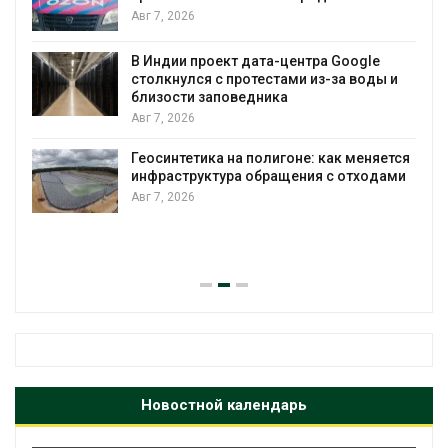
Солнечные панели над каналами
позволяют одновременно
вырабатывать энергию и экономить
воду
 и
Авг 7, 2026
Дождевая вода с крыш может помочь
городам переживать жару
ется
Авг 7, 2026
ами
Минприроды потребовало ускорить
строительство мусорных объектов и
уборку контейнерных площадок
Авг 7, 2026
Новостной календарь