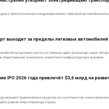
и Австралия ускоряют электрификацию транспо
одаж и технологическая конкуренция меняют мировой автомобильный 
рт выходит за пределы легковых автомобилей
обилей продолжает расти, но главный сдвиг происходит шире: батар
в общественном транспорте, энергетике и инфраструктуре хранения…
ии IPO 2026 года привлечёт $3,6 млрд на разви
ergy направит привлечённые средства на строительство новых ветровы
ций в рамках энергоперехода страны