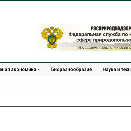
еная экономика
Биоразнообразие
Наука и тех
Панамский канал вновь
В горах Кара
ограничивает загрузку
Черкесии вы
судов из-за дефицита
места произр
пресной воды
краснокнижн