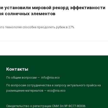
е установили мировой рекорд эффективности
ия солнечных элементов
что технология способна преодолеть рубеж в 27%
Контакты
По общим вопросам — info@nia.eco
По вопросам сотрудничества и запросу актуального прайса на
размещение материалов — eco@nia.eco
Свидетельство о регистрации СМИ Эл № ФС77-80306