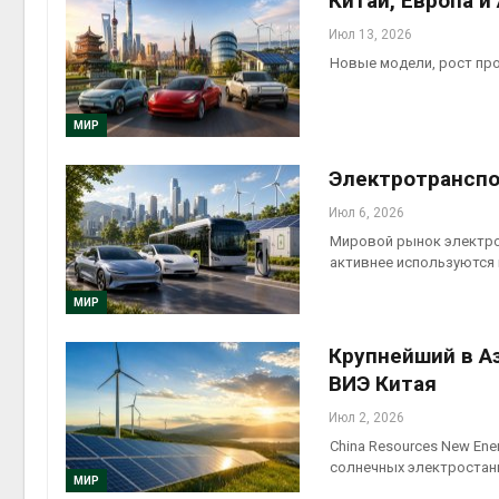
Китай, Европа 
Июл 13, 2026
Новые модели, рост пр
МИР
Электротранспо
Июл 6, 2026
Мировой рынок электром
активнее используются 
МИР
Крупнейший в Аз
ВИЭ Китая
Июл 2, 2026
China Resources New En
солнечных электростан
МИР