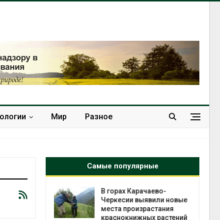
нологии
Мир
Разное
Самые популярные
чаево-
В Домодедове
явили новые
ликвидируют
астания
последствия разлива
ых растений
химикатов после пожара