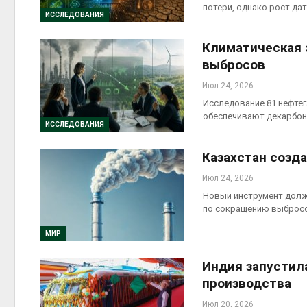
потери, однако рост да
Авг 5, 2026
ИССЛЕДОВАНИЯ
Авг 6, 2
Суд запретил
Климатическая 
использовать
крокодилов для охраны
выбросов
израильской тюрьмы
Авг 5, 2026
Июл 24, 2026
Авг 6, 2
Исследование 81 нефтег
обеспечивают декарбо
ИССЛЕДОВАНИЯ
Казахстан созд
Июл 24, 2026
Новый инструмент долж
по сокращению выброс
МИР
Индия запустил
производства
Июл 20, 2026