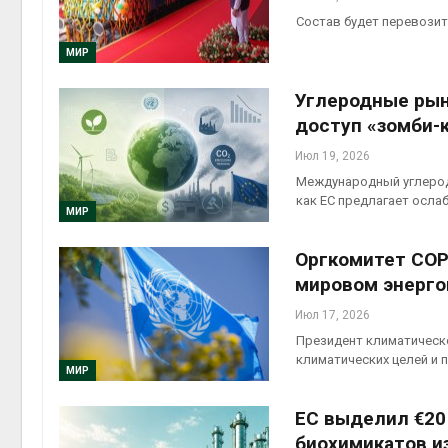
Состав будет перевозит
МИР
Углеродные рын
доступ «зомби-
Июл 19, 2026
Международный углерод
как ЕC предлагает осла
МИР
Оргкомитет COP
мировом энерго
Июл 17, 2026
Президент климатическ
климатических целей и
МИР
ЕС выделил €20 
биохимикатов и