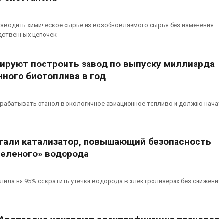
изводить химическое сырье из возобновляемого сырья без изменения
дственных цепочек
нируют построить завод по выпуску миллиарда
нного биотоплива в год
рабатывать этанол в экологичное авиационное топливо и должно нача
тали катализатор, повышающий безопасность
зеленого» водорода
лила на 95% сократить утечки водорода в электролизерах без снижени