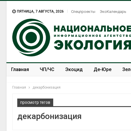
ПЯТНИЦА, 7 АВГУСТА, 2026
Спецпроекты
ЭкоКалендарь
Главная
ЧП/ЧС
Экоцид
Де-Юре
Зел
Спецпроекты
ЭкоЗОЖ
Главная
декарбонизация
просмотр тегов
декарбонизация
В Домодедове
ликвидируют
последствия разлива
химикатов после пожара