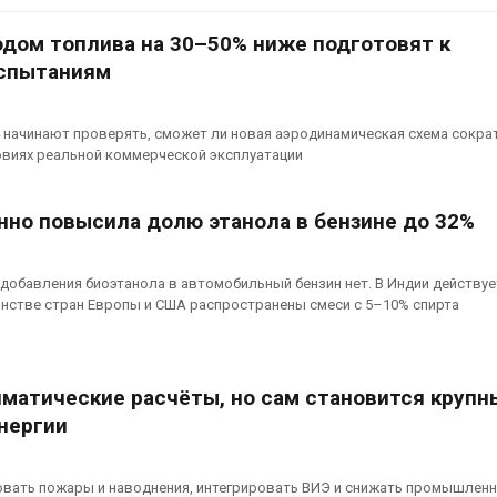
026
Авг 6, 2026
одом топлива на 30–50% ниже подготовят к
В китайской провинции
Учёные научи
испытаниям
Шэньси из-за паводков
производить
эвакуировали более 140
белок для ра
тыс. человек
мяса
4 начинают проверять, сможет ли новая аэродинамическая схема сокра
026
Авг 6, 2026
овиях реальной коммерческой эксплуатации
МЕГА и ВкусВилл
Засуха в Инд
установили
увеличила п
нно повысила долю этанола в бензине до 32%
экообменники для сбора
соли почти в 
вторсырья
Авг 6, 2026
026
 добавления биоэтанола в автомобильный бензин нет. В Индии действуе
В пяти стран
инстве стран Европы и США распространены смеси с 5–10% спирта
Учёные предложили
задержали бо
получать питьевую воду
человек в хо
из воздуха с помощью
против эколо
ветра
преступлений
иматические расчёты, но сам становится круп
026
Авг 6, 2026
нергии
Приложение «Экопульс»
Новый поряд
для контроля мусорных
нарушений кв
площадок запустят в
промышленн
овать пожары и наводнения, интегрировать ВИЭ и снижать промышлен