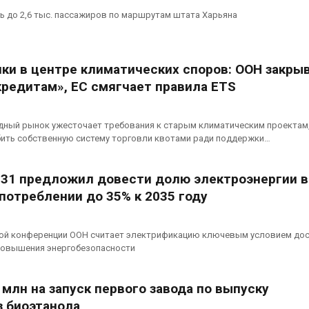
ь до 2,6 тыс. пассажиров по маршрутам штата Харьяна
ки в центре климатических споров: ООН закры
кредитам», ЕС смягчает правила ETS
ный рынок ужесточает требования к старым климатическим проектам,
бить собственную систему торговли квотами ради поддержки…
31 предложил довести долю электроэнергии в
потреблении до 35% к 2035 году
ой конференции ООН считает электрификацию ключевым условием до
 повышения энергобезопасности
млн на запуск первого завода по выпуску
з биоэтанола