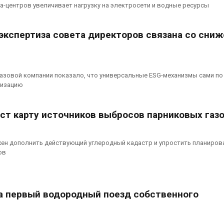
сентябре
может появит
та-центров увеличивает нагрузку на электросети и водные ресурсы
ближайшее время
026
Авг 6, 2026
экспертиза совета директоров связана со сни
Европа теряет всё
больше лесной
В Ирбите начн
биомассы из-за засух,
расчистку Ни
вредителей и рубок
рекордного 
паводка
026
азовой компании показало, что универсальные ESG-механизмы сами по 
Авг 6, 2026
низацию
аст карту источников выбросов парниковых газ
ен дополнить действующий углеродный кадастр и упростить планиров
ов
а первый водородный поезд собственного