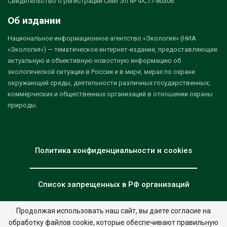
Свидетельство о регистрации СМИ Эл № ФС77-80306
Об издании
Национальное информационное агентство «Экология» (НИА
«Экология») — тематическое интернет-издание, предоставляющее
актуальную и объективную новостную информацию об
экологической ситуации в России и в мире, мерах по охране
окружающей среды, деятельности различных государственных,
коммерческих и общественных организаций в отношении охраны
природы.
Политика конфиденциальности и cookies
Список запрещенных в РФ организаций
Продолжая использовать наш сайт, вы даете согласие на
обработку файлов cookie, которые обеспечивают правильную
© 2026 - НИА "Экология". Все права защищены.
Дизайн:
nia.eco