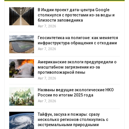
Дождевая вода с крыш может помочь
и
городам переживать жару
Авг 7, 2026
Минприроды потребовало ускорить
тся
строительство мусорных объектов и
ми
уборку контейнерных площадок
Авг 7, 2026
 о
Панамский канал вновь ограничивает
загрузку судов из-за дефицита пресной
воды
Авг 6, 2026
О
В китайской провинции Шэньси из-за
паводков эвакуировали более 140 тыс.
человек
Авг 6, 2026
МЕГА и ВкусВилл установили
экообменники для сбора вторсырья