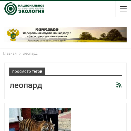
Главная
леопард
просмотр тегов
леопард