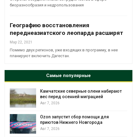
биоразнообразия и недропользования
Географию восстановления
переднеазиатского леопарда расширят
Мар 22, 2021
Помимо двух регионов, уже входящих в программу, в нее
планируют включить Дагестан.
Самые популярные
Камчатские северные олени набирают
и
вес перед осенней миграцией
Авг 7, 2026
А
Ozon запустит сбор помощи для
к
приютов Нижнего Новгорода
Авг 7, 2026